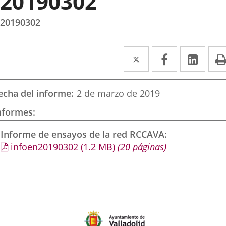
20190302
20190302
Twitter
Enlace
Facebook
Enlace
Link
Enla
a
a
a
una
una
una
echa del informe
2 de marzo de 2019
aplicación
aplicación
aplic
nformes
externa.
externa.
exte
Informe de ensayos de la red RCCAVA
infoen20190302
(1.2
MB
)
(20 páginas)