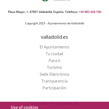
Plaza Mayor, 1. 47001 Valladolid, España. Teléfono:
+34 983 426 100
Copyright 2025 - Ayuntamiento de Valladolid
valladolid.es
El Ayuntamiento
Tu ciudad
Para ti
This
Turismo
link
Link
Sede Electrónica
will
to
Transparencia
open
external
Participación
in
application.
a
Otras webs del ayuntamiento
Use of cookies
pop-