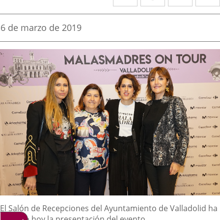
a
a
a
una
una
una
Fecha
6 de marzo de 2019
de
aplicación
aplicación
aplica
la
noticia
externa.
externa.
extern
Descripción
El Salón de Recepciones del Ayuntamiento de Valladolid ha
acogido hoy la presentación del evento