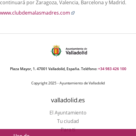
continuará por Zaragoza, Valencia, Barcelona y Madrid.
aplicación
externa.
Enlace
www.clubdemalasmadres.com
a
una
aplicación
externa.
Plaza Mayor, 1. 47001 Valladolid, España. Teléfono:
+34 983 426 100
Copyright 2025 - Ayuntamiento de Valladolid
valladolid.es
El Ayuntamiento
Tu ciudad
Para ti