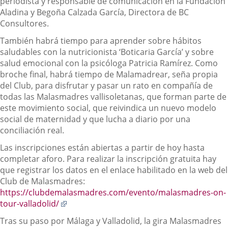
periodista y responsable de comunicación en la Fundación
Aladina y Begoña Calzada García, Directora de BC
Consultores.
También habrá tiempo para aprender sobre hábitos
saludables con la nutricionista ‘Boticaria García’ y sobre
salud emocional con la psicóloga Patricia Ramírez. Como
broche final, habrá tiempo de Malamadrear, seña propia
del Club, para disfrutar y pasar un rato en compañía de
todas las Malasmadres vallisoletanas, que forman parte de
este movimiento social, que reivindica un nuevo modelo
social de maternidad y que lucha a diario por una
conciliación real.
Las inscripciones están abiertas a partir de hoy hasta
completar aforo. Para realizar la inscripción gratuita hay
que registrar los datos en el enlace habilitado en la web del
Club de Malasmadres:
https://clubdemalasmadres.com/evento/malasmadres-on-
Enlace
tour-valladolid/
a
Tras su paso por Málaga y Valladolid, la gira Malasmadres
una