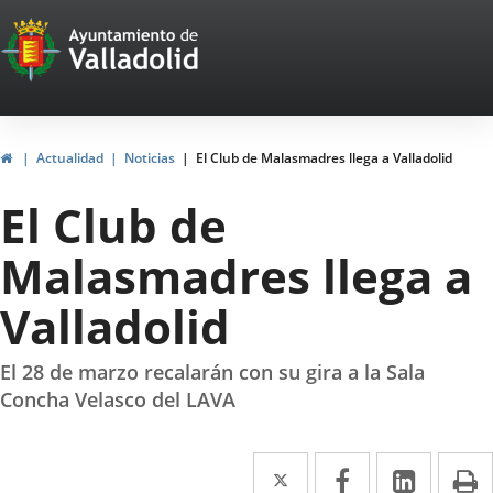
Portal
Saltar al contenido
Web
del
Ayuntamiento
Inicio
Actualidad
Noticias
El Club de Malasmadres llega a Valladolid
de
El Club de
Valladolid
Malasmadres llega a
Valladolid
El 28 de marzo recalarán con su gira a la Sala
Concha Velasco del LAVA
Twitter
Enlace
Facebook
Enlace
Linke
Enlace
I