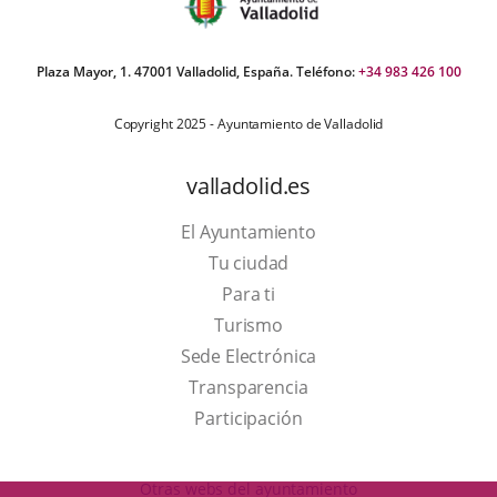
Plaza Mayor, 1. 47001 Valladolid, España. Teléfono:
+34 983 426 100
Copyright 2025 - Ayuntamiento de Valladolid
valladolid.es
El Ayuntamiento
Tu ciudad
Para ti
This
Turismo
link
Link
Sede Electrónica
will
to
Transparencia
open
external
Participación
in
application.
a
Otras webs del ayuntamiento