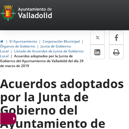
Portal
Jump to content
Web
del
Twitter
Enlace
Fa
Enl
Ayuntamiento
Home
El Ayuntamiento
Corporación Municipal
a
a
Órganos de Gobierno
Junta de Gobierno
de
Linkedin
Enlace
Pri
Local
Listado de Acuerdos de Junta de Gobierno
una
un
Local
Acuerdos adoptados por la Junta de
a
Valladolid
Gobierno del Ayuntamiento de Valladolid del día 29
aplicació
apl
de marzo de 2019
una
externa.
ext
aplicaci
Acuerdos adoptados
externa.
por la Junta de
Gobierno del
Ayuntamiento de