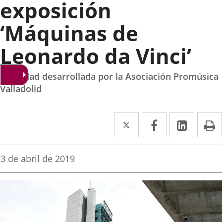
exposición
‘Máquinas de
Leonardo da Vinci’
Actividad desarrollada por la Asociación Promúsica
Valladolid
Twitter
Enlace
Facebook
Enlace
Linked
Enlace
P
a
a
a
una
una
una
Fecha
3 de abril de 2019
de
aplicación
aplicación
aplica
la
noticia
externa.
externa.
extern