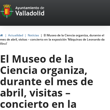
Portal
Jump to content
Web
del
Ayuntamiento
Home
Actualidad
Noticias
El Museo de la Ciencia organiza, durante el
mes de abril, visitas – concierto en la exposición ‘Máquinas de Leonardo da
de
Vinci’
Valladolid
El Museo de la
Ciencia organiza,
durante el mes de
abril, visitas –
concierto en la