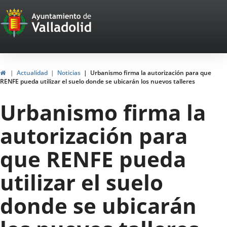
Portal
Saltar al contenido
Web
del
Ayuntamiento
Inicio
Actualidad
Noticias
Urbanismo firma la autorización para que
RENFE pueda utilizar el suelo donde se ubicarán los nuevos talleres
de
Urbanismo firma la
Valladolid
autorización para
que RENFE pueda
utilizar el suelo
donde se ubicarán