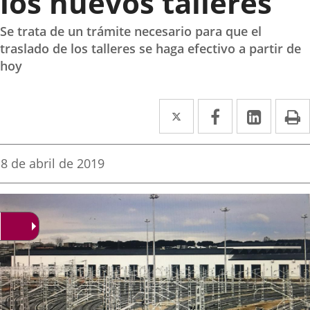
los nuevos talleres
Se trata de un trámite necesario para que el
traslado de los talleres se haga efectivo a partir de
hoy
Twitter
Enlace
Facebook
Enlace
Linke
Enlace
I
a
a
a
una
una
una
Fecha
8 de abril de 2019
de
aplicación
aplicación
aplica
la
noticia
externa.
externa.
extern