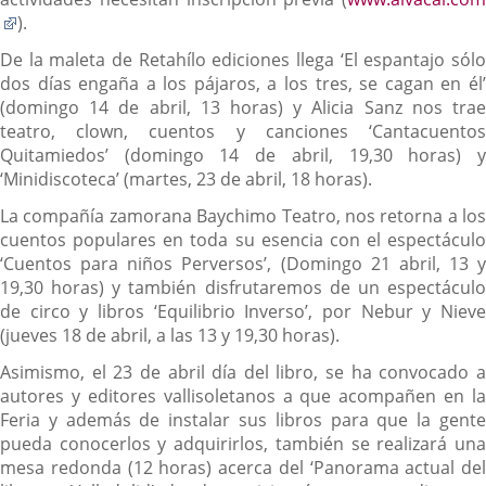
Enlace
).
a
De la maleta de Retahílo ediciones llega ‘El espantajo sólo
una
dos días engaña a los pájaros, a los tres, se cagan en él’
aplicación
(domingo 14 de abril, 13 horas) y Alicia Sanz nos trae
externa.
teatro, clown, cuentos y canciones ‘Cantacuentos
Quitamiedos’ (domingo 14 de abril, 19,30 horas) y
‘Minidiscoteca’ (martes, 23 de abril, 18 horas).
La compañía zamorana Baychimo Teatro, nos retorna a los
cuentos populares en toda su esencia con el espectáculo
‘Cuentos para niños Perversos’, (Domingo 21 abril, 13 y
19,30 horas) y también disfrutaremos de un espectáculo
de circo y libros ‘Equilibrio Inverso’, por Nebur y Nieve
(jueves 18 de abril, a las 13 y 19,30 horas).
Asimismo, el 23 de abril día del libro, se ha convocado a
autores y editores vallisoletanos a que acompañen en la
Feria y además de instalar sus libros para que la gente
pueda conocerlos y adquirirlos, también se realizará una
mesa redonda (12 horas) acerca del ‘Panorama actual del