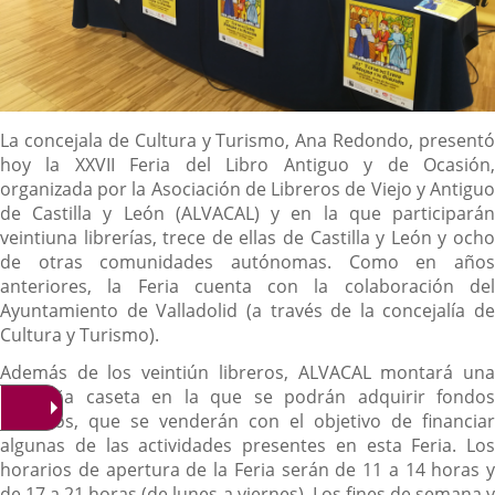
Descripción
La concejala de Cultura y Turismo, Ana Redondo, presentó
hoy la XXVII Feria del Libro Antiguo y de Ocasión,
organizada por la Asociación de Libreros de Viejo y Antiguo
de Castilla y León (ALVACAL) y en la que participarán
veintiuna librerías, trece de ellas de Castilla y León y ocho
de otras comunidades autónomas. Como en años
anteriores, la Feria cuenta con la colaboración del
Ayuntamiento de Valladolid (a través de la concejalía de
Cultura y Turismo).
Además de los veintiún libreros, ALVACAL montará una
pequeña caseta en la que se podrán adquirir fondos
donados, que se venderán con el objetivo de financiar
algunas de las actividades presentes en esta Feria. Los
horarios de apertura de la Feria serán de 11 a 14 horas y
de 17 a 21 horas (de lunes a viernes). Los fines de semana y