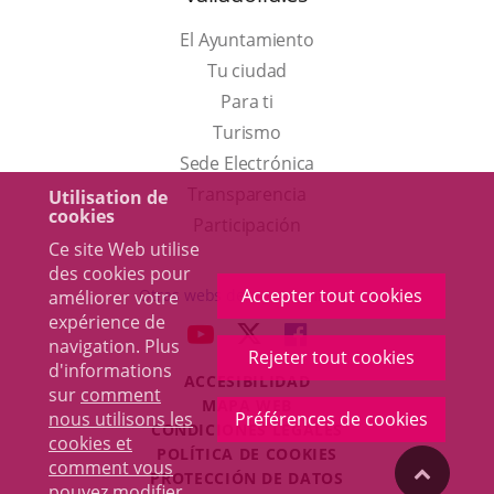
El Ayuntamiento
Tu ciudad
Para ti
Este
Turismo
enlace
Enlace
Sede Electrónica
se
a
Transparencia
Utilisation de
cookies
abrirá
una
Participación
Ce site Web utilise
en
aplicación
des cookies pour
una
externa.
Accepter tout cookies
Otras webs del ayuntamiento
améliorer votre
ventana
expérience de
aderSocial
ENLACE
ENLACE
ENLACE
navigation. Plus
nueva.
Rejeter tout cookies
A
A
A
d'informations
ACCESIBILIDAD
UNA
UNA
UNA
sur
comment
MAPA WEB
APLICACIÓN
APLICACIÓN
APLICACIÓN
nous utilisons les
Préférences de cookies
r
CONDICIONES LEGALES
EXTERNA.
EXTERNA.
EXTERNA.
cookies et
POLÍTICA DE COOKIES
comment vous
"Volver
PROTECCIÓN DE DATOS
pouvez modifier