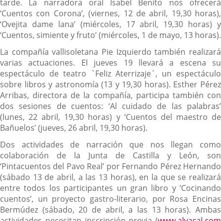
tarde. La narradora oral Isabel Benito nos ofrecerá
‘Cuentos con Corona’, (viernes, 12 de abril, 19,30 horas),
‘Ovejita dame lana’ (miércoles, 17 abril, 19,30 horas) y
‘Cuentos, simiente y fruto’ (miércoles, 1 de mayo, 13 horas).
La compañía vallisoletana Pie Izquierdo también realizará
varias actuaciones. El jueves 19 llevará a escena su
espectáculo de teatro `Feliz Aterrizaje´, un espectáculo
sobre libros y astronomía (13 y 19,30 horas). Esther Pérez
Arribas, directora de la compañía, participa también con
dos sesiones de cuentos: ‘Al cuidado de las palabras’
(lunes, 22 abril, 19,30 horas) y ‘Cuentos del maestro de
Bañuelos’ (jueves, 26 abril, 19,30 horas).
Dos actividades de narración que nos llegan como
colaboración de la Junta de Castilla y León, son
‘Pintacuentos del Pavo Real’ por Fernando Pérez Hernando
(sábado 13 de abril, a las 13 horas), en la que se realizará
entre todos los participantes un gran libro y ‘Cocinando
cuentos’, un proyecto gastro-literario, por Rosa Encinas
Bermúdez (sábado, 20 de abril, a las 13 horas). Ambas
actividades necesitan inscripción previa (
www.alvacal.com