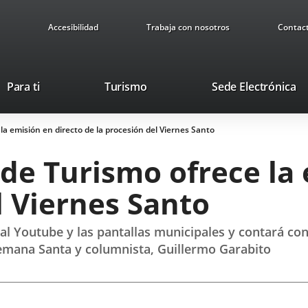
Accesibilidad
Trabaja con nosotros
Contac
Este
En
Para ti
Turismo
Sede Electrónica
enlace
a
se
u
la emisión en directo de la procesión del Viernes Santo
abrirá
ap
en
ex
de Turismo ofrece la 
una
ventana
l Viernes Santo
nueva.
nal Youtube y las pantallas municipales y contará co
Semana Santa y columnista, Guillermo Garabito