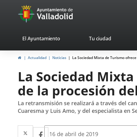
Portal
Saltar al contenido
avaTop
Web
del
Ayuntamiento
valladolid.es
El Ayuntamiento
Tu ciudad
de
Inicio
Actualidad
Noticias
La Sociedad Mixta de Turismo ofrece 
Valladolid
La Sociedad Mixta 
de la procesión de
La retransmisión se realizará a través del ca
Cuaresma y Luis Amo, y del especialista en 
Twitter
Enlace
Facebook
Enlace
Fecha
16 de abril de 2019