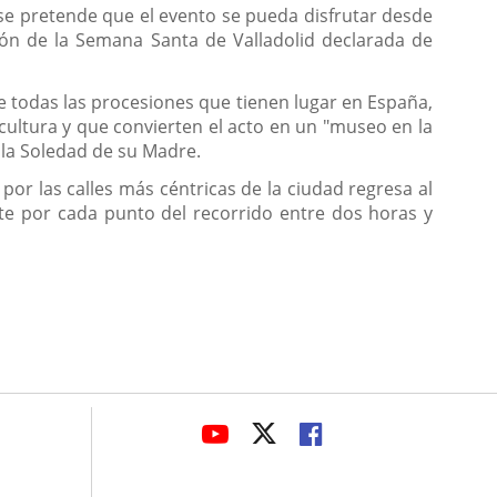
a se pretende que el evento se pueda disfrutar desde
ión de la Semana Santa de Valladolid declarada de
re todas las procesiones que tienen lugar en España,
cultura y que convierten el acto en un "museo en la
 la Soledad de su Madre.
r por las calles más céntricas de la ciudad regresa al
e por cada punto del recorrido entre dos horas y
avaHeaderSocial
ENLACE
ENLACE
ENLACE
A
A
A
UNA
UNA
UNA