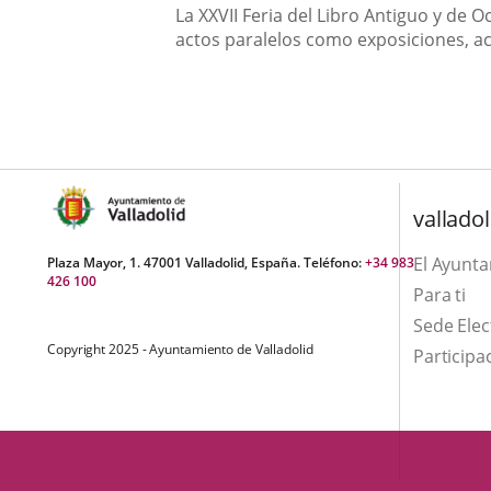
una
Descripción
externa.
La XXVII Feria del Libro Antiguo y de
externa.
actos paralelos como exposiciones, ac
aplicación
externa.
valladol
El Ayunt
Plaza Mayor, 1. 47001 Valladolid, España. Teléfono:
+34 983
426 100
Para ti
Sede Elec
Copyright 2025 - Ayuntamiento de Valladolid
Participa