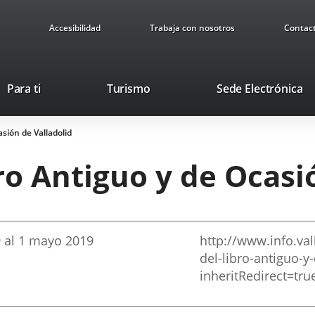
Accesibilidad
Trabaja con nosotros
Contac
This
Li
Para ti
Turismo
Sede Electrónica
link
to
will
ex
asión de Valladolid
open
ap
in
bro Antiguo y de Ocasi
a
pop-
up
window.
9
al
1
mayo
2019
http://www.info.vall
del-libro-antiguo-y
inheritRedirect=tr