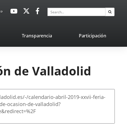
avaHeaderSocial
Link
Link
Link
Search
to
Search
to
to
to
external
external
external
application.
application.
application.
nk
Transparencia
Participación
ternal
plication.
ón de Valladolid
adolid.es/-/calendario-abril-2019-xxvii-feria-
-de-ocasion-de-valladolid?
ue&redirect=%2F