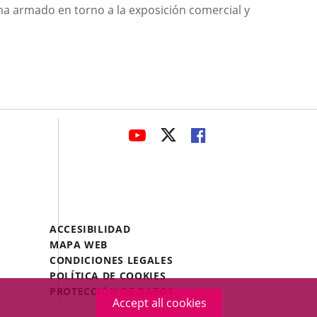
ama armado en torno a la exposición comercial y
avaHeaderSocial
LINK
LINK
LINK
TO
TO
TO
EXTERNAL
EXTERNAL
EXTERNAL
APPLICATION.
APPLICATION.
APPLICATION.
Menú
ACCESIBILIDAD
Legal
MAPA WEB
Footer
CONDICIONES LEGALES
POLÍTICA DE COOKIES
PROTECCIÓN DE DATOS
Accept all cookies