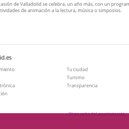
 Ocasión de Valladolid se celebra, un año más, con un progr
tividades de animación a la lectura, música o simposios.
id.es
amiento
Tu ciudad
This
Turismo
Link
link
trónica
Transparencia
to
will
ción
external
open
application.
in
Otras webs del ayuntamiento
a
pop-