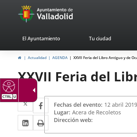
Portal
Jump to content
avaTop
Web
del
Ayuntamiento
valladolid.es
El Ayuntamiento
Tu ciudad
de
Home
Actualidad
AGENDA
XXVII Feria del Libro Antiguo y de Oc
Valladolid
XXVII Feria del Li
CTRL
U
Datos
Twitter
Enlace
Facebook
Enlace
Fechas del evento
12
abril
201
del
a
a
Lugar
Acera de Recoletos
evento
Linkedin
Enlace
Print
Dirección web
una
una
a
aplicación
aplicación