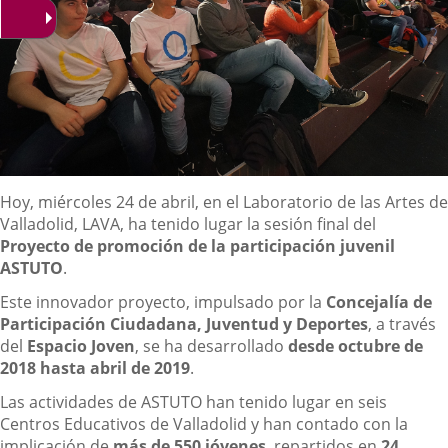
Descripción
Hoy, miércoles 24 de abril, en el Laboratorio de las Artes de
Valladolid, LAVA, ha tenido lugar la sesión final del
Proyecto de promoción de la participación juvenil
ASTUTO
.
Este innovador proyecto, impulsado por la
Concejalía de
Participación Ciudadana, Juventud y Deportes
, a través
del
Espacio Joven
, se ha desarrollado
desde octubre de
2018 hasta abril de 2019
.
Las actividades de ASTUTO han tenido lugar en seis
Centros Educativos de Valladolid y han contado con la
implicación de
más de 550 jóvenes
, repartidos en
24