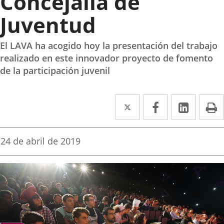
Concejalía de
Juventud
El LAVA ha acogido hoy la presentación del trabajo
realizado en este innovador proyecto de fomento
de la participación juvenil
Twitter
Enlace
Facebook
Enlace
Linked
Enlace
P
a
a
a
una
una
una
Fecha
24 de abril de 2019
de
aplicación
aplicación
aplica
la
noticia
externa.
externa.
extern