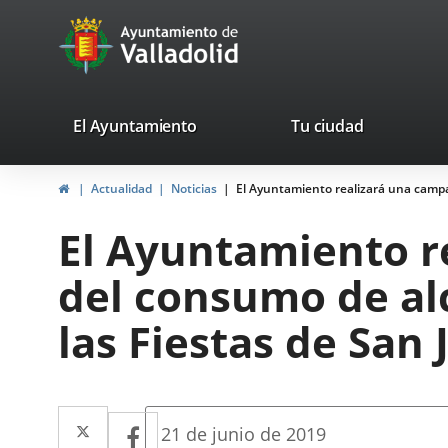
Portal
Jump to content
avaTop
Web
del
Ayuntamiento
valladolid.es
El Ayuntamiento
Tu ciudad
de
Home
Actualidad
Noticias
El Ayuntamiento realizará una campañ
Valladolid
El Ayuntamiento r
del consumo de alc
las Fiestas de San 
Twitter
Enlace
Facebook
Enlace
Fecha
21 de junio de 2019