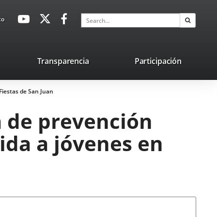
avaHeaderSocial
Link
Link
Link
Search
to
Search
to
to
to
external
external
external
application.
application.
application.
nk
Transparencia
Participación
ternal
Fiestas de San Juan
plication.
 de prevención
ida a jóvenes en