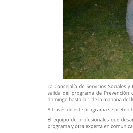
Descripción
La Concejalía de Servicios Sociales y
salida del programa de Prevención d
domingo hasta la 1 de la mañana del l
A través de este programa se pretende
El equipo de profesionales que desar
programa y otra experta en comunica