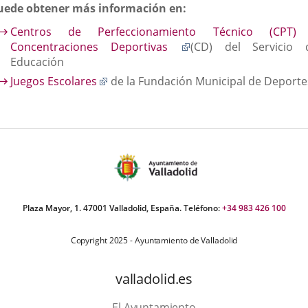
uede obtener más información en:
Centros de Perfeccionamiento Técnico (CPT)
Enlace
Concentraciones Deportivas
(CD) del Servicio 
a
Educación
una
Enlace
Juegos Escolares
de la Fundación Municipal de Deporte
aplicación
a
externa.
una
aplicación
externa.
Plaza Mayor, 1. 47001 Valladolid, España. Teléfono:
+34 983 426 100
Copyright 2025 - Ayuntamiento de Valladolid
valladolid.es
El Ayuntamiento