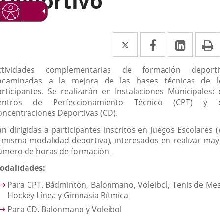
Deportivo
Twitter
Enlace
Facebook
Enlace
Linked
Enlace
P
a
a
a
escripción
ctividades complementarias de formación deporti
una
una
una
ncaminadas a la mejora de las bases técnicas de l
aplicación
aplicación
aplica
articipantes. Se realizarán en Instalaciones Municipales: 
entros de Perfeccionamiento Técnico (CPT) y 
externa.
externa.
extern
oncentraciones Deportivas (CD).
an dirigidas a participantes inscritos en Juegos Escolares (
a misma modalidad deportiva), interesados en realizar may
úmero de horas de formación.
odalidades:
Para CPT. Bádminton, Balonmano, Voleibol, Tenis de Mes
Hockey Línea y Gimnasia Rítmica
Para CD. Balonmano y Voleibol