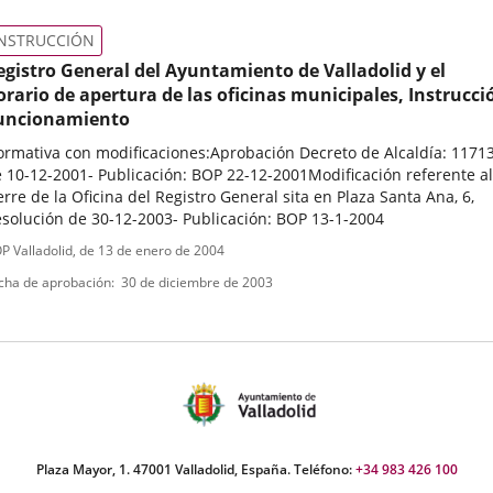
électronique
INSTRUCCIÓN
egistro General del Ayuntamiento de Valladolid y el
orario de apertura de las oficinas municipales, Instrucci
uncionamiento
rmativa con modificaciones:Aprobación Decreto de Alcaldía: 11713
 10-12-2001- Publicación: BOP 22-12-2001Modificación referente al
erre de la Oficina del Registro General sita en Plaza Santa Ana, 6,
solución de 30-12-2003- Publicación: BOP 13-1-2004
ipo
ferencia
P Valladolid
, de 13 de enero de 2004
letin
e
cha de aprobación
30 de diciembre de 2003
ormativa
Plaza Mayor, 1. 47001 Valladolid, España. Teléfono:
+34 983 426 100