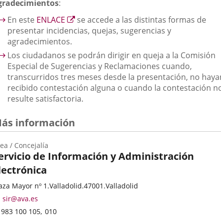
gradecimientos
:
Enlace
En este
ENLACE
se accede a las distintas formas de
a
presentar incidencias, quejas, sugerencias y
una
agradecimientos.
aplicación
Los ciudadanos se podrán dirigir en queja a la Comisión
externa.
Especial de Sugerencias y Reclamaciones cuando,
transcurridos tres meses desde la presentación, no haya
recibido contestación alguna o cuando la contestación n
resulte satisfactoria.
ás información
ea / Concejalía
ervicio de Información y Administración
lectrónica
ategoría
resse
aza Mayor nº 1.
Valladolid.
47001.
Valladolid
stale
Adresse
sir@ava.es
de
Téléphones
983 100 105
010
courrier