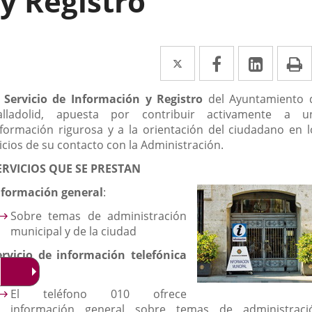
y Registro
Twitter
Enlace
Facebook
Enlace
Linke
Enlace
I
a
a
a
escripción
l
Servicio de Información y Registro
del Ayuntamiento 
una
una
una
alladolid, apuesta por contribuir activamente a u
aplicación
aplicación
aplica
nformación rigurosa y a la orientación del ciudadano en l
icios de su contacto con la Administración.
externa.
externa.
extern
ERVICIOS QUE SE PRESTAN
nformación general
:
Sobre temas de administración
municipal y de la ciudad
ervicio de información telefónica
10:
El teléfono 010 ofrece
información general sobre temas de administraci