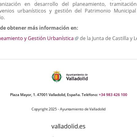
anización en desarrollo del planeamiento, tramitació
venios urbanísticos y gestión del Patrimonio Municipal
lo.
de obtener más información en:
Enlace
neamiento y Gestión Urbanística
de la Junta de Castilla y 
a
una
aplicación
externa.
Plaza Mayor, 1. 47001 Valladolid, España. Teléfono:
+34 983 426 100
Copyright 2025 - Ayuntamiento de Valladolid
valladolid.es