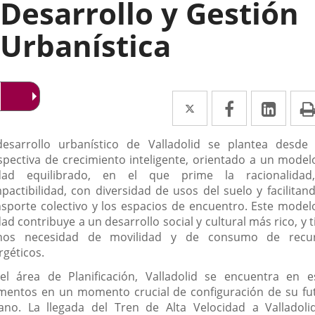
Desarrollo y Gestión
Urbanística
Twitter
Enlace
Facebook
Enlace
Link
Enla
a
a
a
scripción
desarrollo urbanístico de Valladolid se plantea desde
una
una
una
spectiva de crecimiento inteligente, orientado a un model
aplicación
aplicación
aplic
dad equilibrado, en el que prime la racionalidad
pactibilidad, con diversidad de usos del suelo y facilitand
externa.
externa.
exte
nsporte colectivo y los espacios de encuentro. Este model
ad contribuye a un desarrollo social y cultural más rico, y 
os necesidad de movilidad y de consumo de recu
rgéticos.
el área de Planificación, Valladolid se encuentra en e
entos en un momento crucial de configuración de su fu
ano. La llegada del Tren de Alta Velocidad a Valladolid