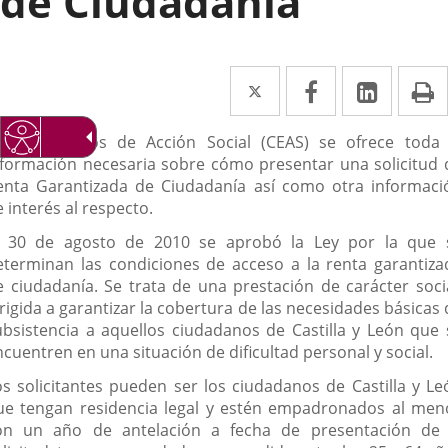
de Ciudadanía
Twitter
Enlace
Facebook
Enlace
Linked
Enlace
P
a
a
a
escripción
n los Centros de Acción Social (CEAS) se ofrece toda 
una
una
una
nformación necesaria sobre cómo presentar una solicitud 
aplicación
aplicación
aplica
enta Garantizada de Ciudadanía así como otra informaci
 interés al respecto.
externa.
externa.
extern
l 30 de agosto de 2010 se aprobó la Ley por la que 
eterminan las condiciones de acceso a la renta garantiza
e ciudadanía. Se trata de una prestación de carácter socia
rigida a garantizar la cobertura de las necesidades básicas
ubsistencia a aquellos ciudadanos de Castilla y León que 
cuentren en una situación de dificultad personal y social.
os solicitantes pueden ser los ciudadanos de Castilla y Le
ue tengan residencia legal y estén empadronados al men
on un año de antelación a fecha de presentación de 