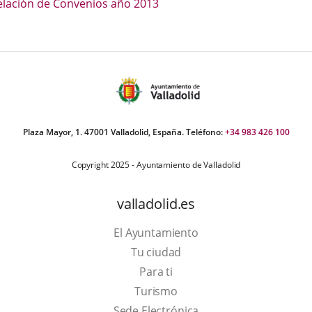
elación de Convenios año 2013
Plaza Mayor, 1. 47001 Valladolid, España. Teléfono:
+34 983 426 100
Copyright 2025 - Ayuntamiento de Valladolid
valladolid.es
El Ayuntamiento
Tu ciudad
Para ti
This
Turismo
link
Link
Sede Electrónica