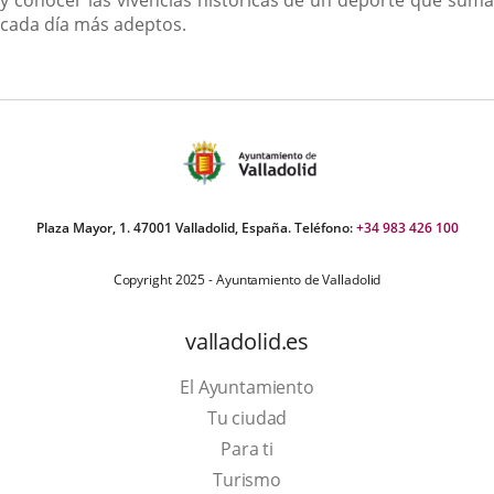
y conocer las vivencias históricas de un deporte que suma
cada día más adeptos.
Plaza Mayor, 1. 47001 Valladolid, España. Teléfono:
+34 983 426 100
Copyright 2025 - Ayuntamiento de Valladolid
valladolid.es
El Ayuntamiento
Tu ciudad
Para ti
Este
Turismo