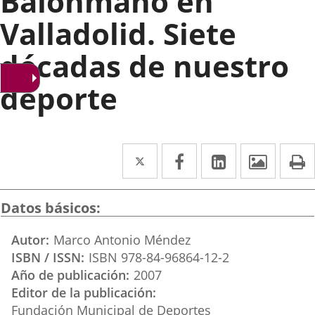
Balonmano en
Valladolid. Siete
décadas de nuestro
deporte
Twitter
Enlace
Facebook
Enlace
LinkedIn
Enlace
Imáge
I
a
a
a
una
una
una
Datos básicos
aplicación
aplicación
aplicación
Autor
Marco Antonio Méndez
externa.
externa.
externa.
ISBN / ISSN
ISBN 978-84-96864-12-2
Año de publicación
2007
Editor de la publicación
Fundación Municipal de Deportes