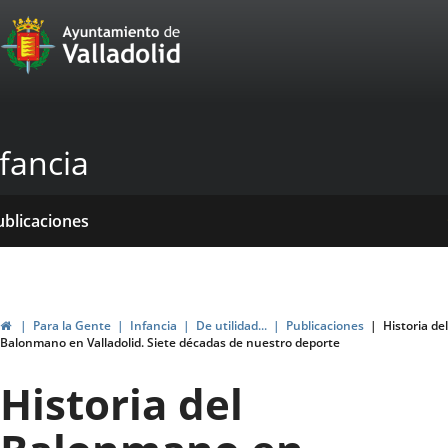
Portal
Saltar al contenido
Web
del
Ayuntamiento
fancia
de
Valladolid
icio
rvicios
entros
yudas
ormativas
ublicaciones
ticias
genda
ubvenciones
Inicio
Para la Gente
Infancia
De utilidad...
Publicaciones
Historia del
Balonmano en Valladolid. Siete décadas de nuestro deporte
Historia del