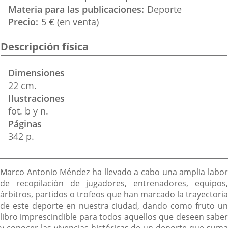
Materia para las publicaciones
Deporte
Precio
5 € (en venta)
Descripción física
Dimensiones
22 cm.
Ilustraciones
fot. b y n.
Páginas
342 p.
Descripción
Marco Antonio Méndez ha llevado a cabo una amplia labor
de recopilación de jugadores, entrenadores, equipos,
árbitros, partidos o trofeos que han marcado la trayectoria
de este deporte en nuestra ciudad, dando como fruto un
libro imprescindible para todos aquellos que deseen saber