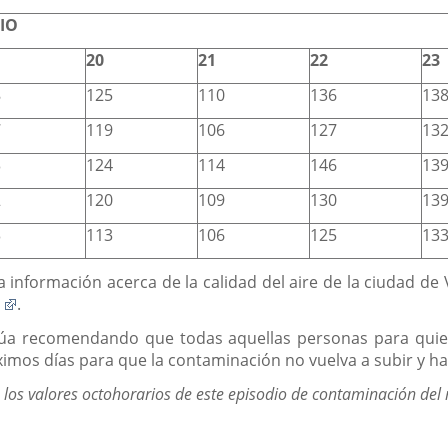
LIO
20
21
22
23
8
125
110
136
13
7
119
106
127
13
3
124
114
146
13
2
120
109
130
13
3
113
106
125
13
a información acerca de la calidad del aire de la ciudad de
Enlace
a
.
a
úa recomendando que todas aquellas personas para quiene
una
imos días para que la contaminación no vuelva a subir y hay
aplicación
externa.
e los valores octohorarios de este episodio de contaminación del