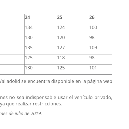
24
25
26
8
134
124
100
2
130
120
98
9
135
127
109
9
125
118
98
3
130
125
101
 Valladolid se encuentra disponible en la página web
s no sea indispensable usar el vehículo privado,
a que realizar restricciones.
 mes de julio de 2019.