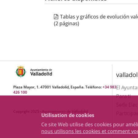
Tablas y gráficos de evolución va
(2 páginas)
valladol
El Ayunt
Plaza Mayor, 1. 47001 Valladolid, España. Teléfono:
+34 983
426 100
Para ti
Sede Elec
Copyright 2025 - Ayuntamiento de Valladolid
Participa
Utilisation de cookies
Ce site Web utilise des cookies pour amél
nous utilisons les cookies et comment v