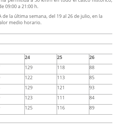
ma permitida a 30 km/h en todo el casco histórico,
de 09:00 a 21:00 h.
e la última semana, del 19 al 26 de julio, en la
alor medio horario.
24
25
26
7
129
118
88
0
122
113
85
8
129
121
93
9
123
111
84
9
125
116
89