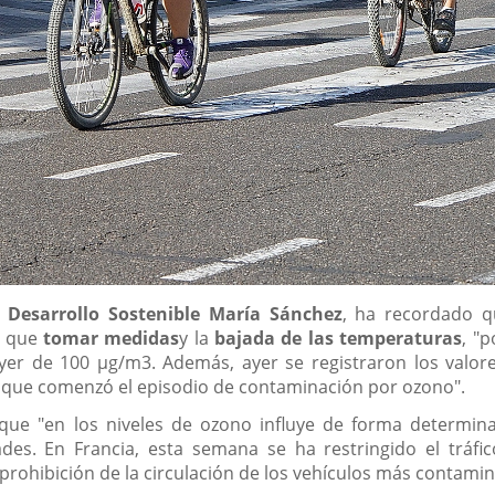
 Desarrollo Sostenible María Sánchez
, ha recordado q
o que
tomar medidas
y la
bajada de las temperaturas
, "
ayer de 100 µg/m3. Además, ayer se registraron los valo
io que comenzó el episodio de contaminación por ozono".
ue "en los niveles de ozono influye de forma determinant
s. En Francia, esta semana se ha restringido el tráfico
 prohibición de la circulación de los vehículos más contamin