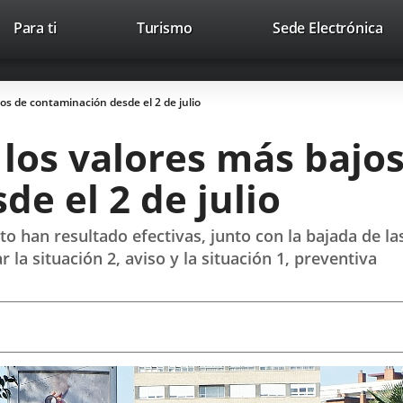
Este
En
Para ti
Turismo
Sede Electrónica
Accesibilidad
Trabaja con nosotros
Contac
enlace
a
se
un
abrirá
apl
jos de contaminación desde el 2 de julio
en
ext
una
 los valores más bajo
ventana
nueva.
e el 2 de julio
 han resultado efectivas, junto con la bajada de la
 la situación 2, aviso y la situación 1, preventiva