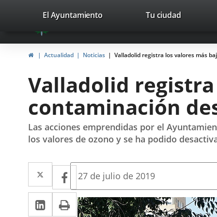
Portal
Saltar al contenido
valladolid.es
El Ayuntamiento
Tu ciudad
avaTop
Web
del
Inicio
Actualidad
Noticias
Valladolid registra los valores más ba
Ayuntamiento
Valladolid registra
de
contaminación desd
Valladolid
Las acciones emprendidas por el Ayuntamiento
los valores de ozono y se ha podido desactivar
Twitter
Enlace
Facebook
Enlace
Fecha
27 de julio de 2019
de
a
a
la
LinkedIn
Enlace
Imprimir
una
noticia
una
a