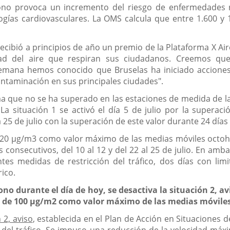
zono provoca un incremento del riesgo de enfermedades r
gías cardiovasculares. La OMS calcula que entre 1.600 y 
 recibió a principios de año un premio de la Plataforma X A
d del aire que respiran sus ciudadanos. Creemos que
semana hemos conocido que Bruselas ha iniciado acciones
ontaminación en sus principales ciudades".
a que no se ha superado en las estaciones de medida de 
La situación 1 se activó el día 5 de julio por la superaci
 25 de julio con la superación de este valor durante 24 días
120 µg/m3 como valor máximo de las medias móviles octoho
 consecutivos, del 10 al 12 y del 22 al 25 de julio. En amb
entes medidas de restricción del tráfico, dos días con l
rico.
no durante el día de hoy, se desactiva la situación 2, avi
r de 100 µg/m2 como valor máximo de las medias móviles
n 2, aviso
, establecida en el Plan de Acción en Situaciones 