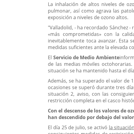
La inhalación de altos niveles de o
pulmonar, así como agrava las patolo
exposición a niveles de ozono altos.
"Valladolid, - ha recordado Sánchez -
«más comprometidas» con la calida
inevitablemente toca avanzar. Esta 
medidas suficientes ante la elevada c
El
Servicio de Medio Ambiente
inform
de las medias móviles octohorarias. 
situación se ha mantenido hasta el día
Además, se ha superado el valor de 
ocasiones se superó durante tres días
situación 2, aviso, con las consigui
restricción completa en el casco histó
Con el descenso de los valores de ozo
han descendido por debajo del valo
El día 25 de julio, se activó
la situació