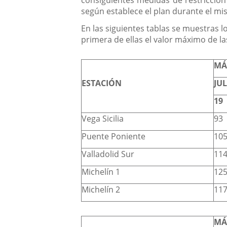
consiguientes medidas de restricción
según establece el plan durante el mism
En las siguientes tablas se muestras l
primera de ellas el valor máximo de l
MÁ
ESTACIÓN
JU
19
Vega Sicilia
93
Puente Poniente
10
Valladolid Sur
11
Michelín 1
12
Michelín 2
11
MÁ