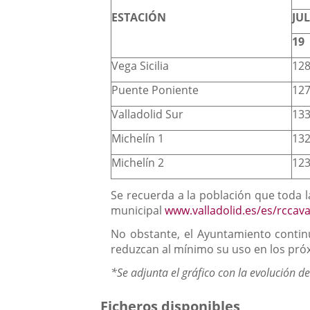
ESTACIÓN
JU
19
Vega Sicilia
12
Puente Poniente
12
Valladolid Sur
13
Michelín 1
13
Michelín 2
12
Se recuerda a la población que toda l
municipal
www.valladolid.es/es/rccav
No obstante, el Ayuntamiento contin
reduzcan al mínimo su uso en los próx
*Se adjunta el gráfico con la evolución d
Ficheros disponibles