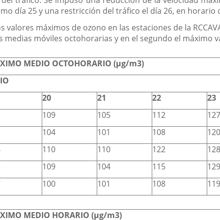
 del tráfico. Se impuso una reducción de la velocidad máxi
o día 25 y una restricción del tráfico el día 26, en horario 
os valores máximos de ozono en las estaciones de la RCCAVA d
as medias móviles octohorarias y en el segundo el máximo v
XIMO MEDIO OCTOHORARIO (µg/m3)
LIO
20
21
22
23
109
105
112
12
5
104
101
108
12
4
110
110
122
12
5
109
104
115
12
7
100
101
108
11
XIMO MEDIO HORARIO (µg/m3)