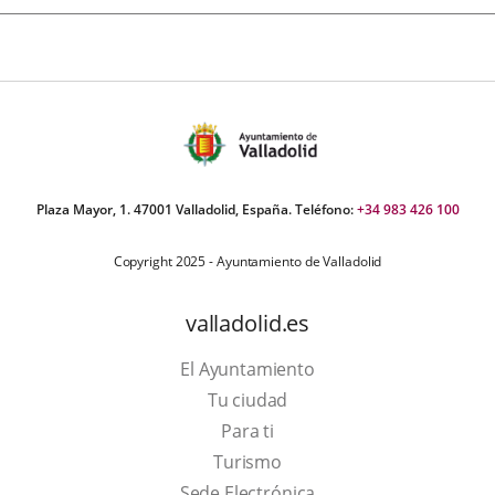
Plaza Mayor, 1. 47001 Valladolid, España. Teléfono:
+34 983 426 100
Copyright 2025 - Ayuntamiento de Valladolid
valladolid.es
El Ayuntamiento
Tu ciudad
Para ti
Este
Turismo
enlace
Enlace
Sede Electrónica