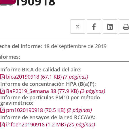
20190918
Twitter
Enlace
Facebook
Enlace
Link
Enla
a
a
a
una
una
una
echa del informe
18 de septiembre de 2019
aplicación
aplicación
aplic
nformes
externa.
externa.
exte
Informe BICA de calidad del aire
bica20190918
(67.1
KB
)
(7 páginas)
Informe de concentración HPA (B(a)P)
BaP2019_Semana 38
(77.9
KB
)
(2 páginas)
Informe de partículas PM10 por método
gravimétrico
pm1020190918
(70.5
KB
)
(2 páginas)
Informe de ensayos de la red RCCAVA
infoen20190918
(1.2
MB
)
(20 páginas)