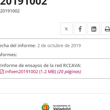
20191002
20191002
Twitter
Enlace
Facebook
Enlace
Link
Enla
a
a
a
una
una
una
echa del informe
2 de octubre de 2019
aplicación
aplicación
aplic
nformes
externa.
externa.
exte
Informe de ensayos de la red RCCAVA
infoen20191002
(1.2
MB
)
(20 páginas)