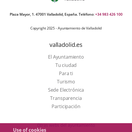
Plaza Mayor, 1. 47001 Valladolid, España. Teléfono:
+34 983 426 100
Copyright 2025 - Ayuntamiento de Valladolid
valladolid.es
El Ayuntamiento
Tu ciudad
Para ti
This
Turismo
link
Link
Sede Electrónica
will
to
Transparencia
open
external
Participación
in
application.
a
Otras webs del ayuntamiento
Use of cookies
pop-