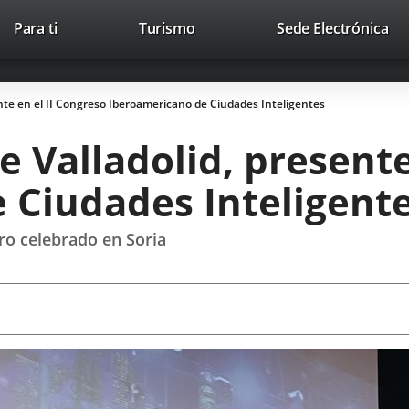
This
Li
Para ti
Turismo
Sede Electrónica
Accesibilidad
Trabaja con nosotros
Contac
link
to
will
ext
open
app
nte en el II Congreso Iberoamericano de Ciudades Inteligentes
in
a
 Valladolid, presente
pop-
up
 Ciudades Inteligent
window.
ro celebrado en Soria