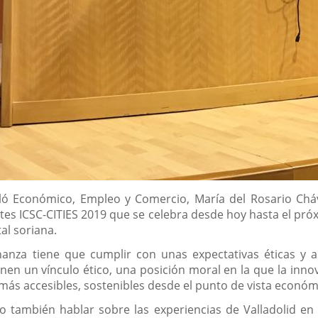
lló Económico, Empleo y Comercio, María del Rosario Chá
tes ICSC-CITIES 2019 que se celebra desde hoy hasta el pr
tal soriana.
nza tiene que cumplir con unas expectativas éticas y a
ienen un vínculo ético, una posición moral en la que la inn
 más accesibles, sostenibles desde el punto de vista económ
o también hablar sobre las experiencias de Valladolid en