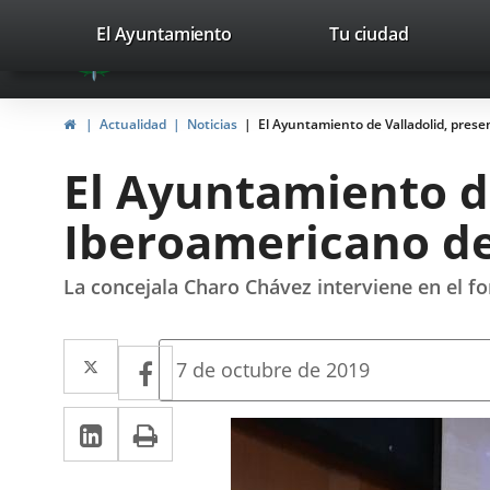
Portal
Jump to content
valladolid.es
El Ayuntamiento
Tu ciudad
avaTop
Web
del
Home
Actualidad
Noticias
El Ayuntamiento de Valladolid, prese
Ayuntamiento
El Ayuntamiento de
de
Iberoamericano de
Valladolid
La concejala Charo Chávez interviene en el fo
Twitter
Enlace
Facebook
Enlace
Fecha
7 de octubre de 2019
de
a
a
la
Linkedin
Enlace
Print
una
noticia
una
a
aplicación
aplicación