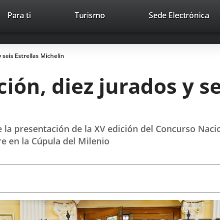
This
Li
Para ti
Turismo
Sede Electrónica
Accesibilidad
Trabaja con nosotros
Contac
link
to
will
ext
open
app
 seis Estrellas Michelin
in
a
ión, diez jurados y se
pop-
up
window.
de la presentación de la XV edición del Concurso Nac
re en la Cúpula del Milenio