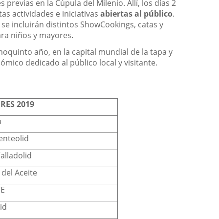
revias en la Cúpula del Milenio. Allí, los días 2
as actividades e iniciativas
abiertas al público
.
 se incluirán distintos ShowCookings, catas y
ara niños y mayores.
moquinto año, en la capital mundial de la tapa y
ómico dedicado al público local y visitante.
RES 2019
u
enteolid
alladolid
 del Aceite
TE
id