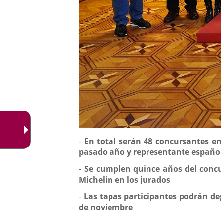
Descripción
-
En total serán 48 concursantes en
pasado año y representante español
-
Se cumplen quince años del concu
Michelin en los jurados
-
Las tapas participantes podrán degu
de noviembre