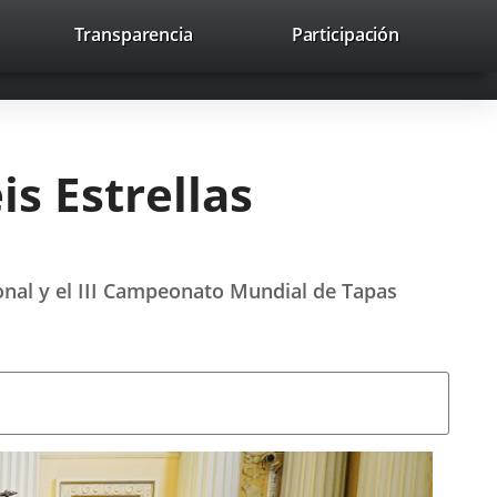
nk
Transparencia
Participación
avaHeaderSocial
Link
Link
Link
Search
to
Search
to
to
to
ernal
external
external
external
lication.
application.
application.
application.
is Estrellas
ional y el III Campeonato Mundial de Tapas