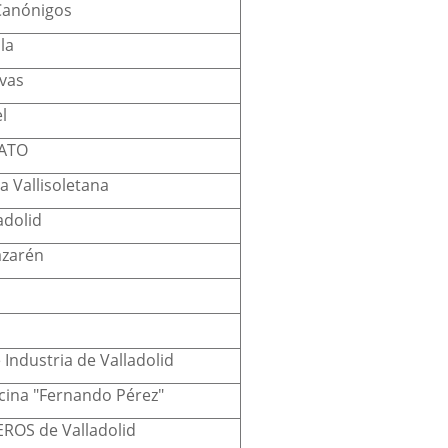
Canónigos
la
vas
l
ATO
a Vallisoletana
adolid
azarén
Industria de Valladolid
ocina "Fernando Pérez"
ROS de Valladolid