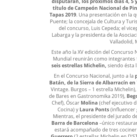
disputarán, los próximos días 4, 5 
título de Campeón Nacional de Pi
Tapas 2019
. Una presentación en la q
Puente; la concejala de Cultura y Tur
del concurso, Luis Cepeda; el vic
Labarga y la presidenta de la Asocia
Valladolid,
Este año la XV edición del Concurso 
Mundial reunirán como integrantes 
seis estrellas Michelin,
siendo ésta
En el Concurso Nacional, junto a la
Batán, de la Sierra de Albarracín en
Vintage. Burgos – 1 estrella Michelin)
de Bares en Gastronomika 2019),
Beg
Chef), Óscar
Molina
(chef ejecutivo 
Cocina) y
Laura Ponts
(influencer
Mientras, el presidente del jurado
Barra de Barcelona
–único restauran
estará acompañado de tres cocinero
Guerrero
(2 estrellas Michelin en D’