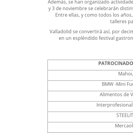
Además, se han organizado actividades p
y 3 de noviembre se celebrarán distint
Entre ellas, y como todos los años,
talleres p
Valladolid se convertirá así, por deci
en un espléndido festival gastron
PATROCINADO
Maho
BMW -Mini Fu
Alimentos de V
Interprofesional
STEELI
Mercaol