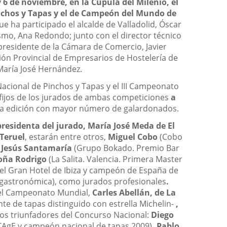
y 6 de noviembre, en la Cúpula del Milenio, el
nchos y Tapas y el de Campeón del Mundo de
ue ha participado el alcalde de Valladolid, Óscar
ismo, Ana Redondo; junto con el director técnico
epresidente de la Cámara de Comercio, Javier
ción Provincial de Empresarios de Hostelería de
 María José Hernández.
Nacional de Pinchos y Tapas y el III Campeonato
fijos de los jurados de ambas competiciones
a
 la edición con mayor número de galardonados.
presidenta del jurado, María José Meda de El
 Teruel
, estarán entre otros,
Miguel Cobo
(Cobo
,
Jesús Santamaría
(Grupo Bokado. Premio Bar
oña Rodrigo
(La Salita. Valencia. Primera Master
del Gran Hotel de Ibiza y campeón de España de
 gastronómica), como jurados profesionales
.
 del Campeonato Mundial,
Carles Abellán, de La
te de tapas distinguido con estrella Michelin-
,
s triunfadores del Concurso Nacional:
Diego
STAgE y campeón nacional de tapas 2009)
, Pablo