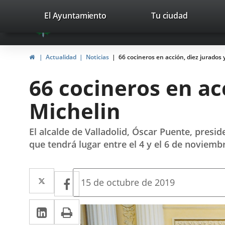
Portal
Jump to content
valladolid.es
El Ayuntamiento
Tu ciudad
avaTop
Web
del
Home
Actualidad
Noticias
66 cocineros en acción, diez jurados y
Ayuntamiento
66 cocineros en acc
de
Michelin
Valladolid
El alcalde de Valladolid, Óscar Puente, presi
que tendrá lugar entre el 4 y el 6 de noviemb
Twitter
Enlace
Facebook
Enlace
Fecha
15 de octubre de 2019
de
a
a
la
Linkedin
Enlace
Print
una
noticia
una
a