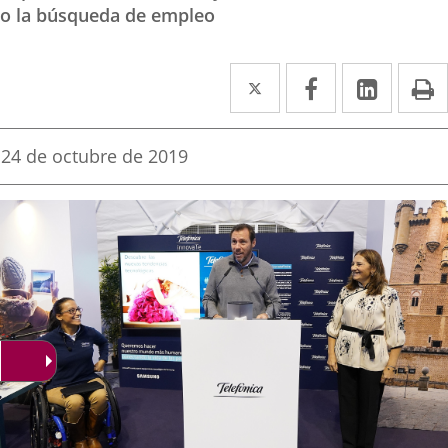
o la búsqueda de empleo
Twitter
Enlace
Facebook
Enlace
Linke
Enlace
I
a
a
a
una
una
una
Fecha
24 de octubre de 2019
de
aplicación
aplicación
aplica
la
noticia
externa.
externa.
extern