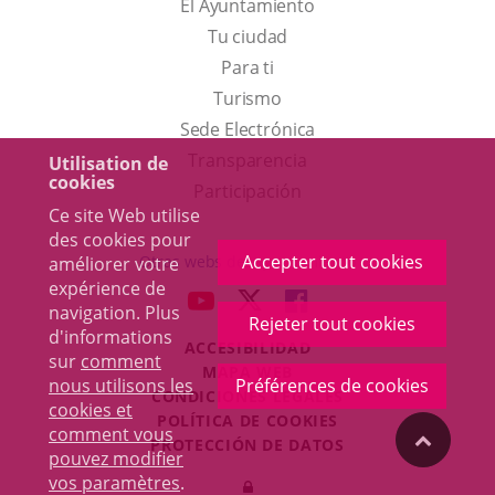
El Ayuntamiento
Tu ciudad
Para ti
Este
Turismo
enlace
Enlace
Sede Electrónica
se
a
Transparencia
Utilisation de
cookies
abrirá
una
Participación
Ce site Web utilise
en
aplicación
des cookies pour
una
externa.
Accepter tout cookies
Otras webs del ayuntamiento
améliorer votre
ventana
expérience de
aderSocial
ENLACE
ENLACE
ENLACE
navigation. Plus
nueva.
Rejeter tout cookies
A
A
A
d'informations
ACCESIBILIDAD
UNA
UNA
UNA
sur
comment
MAPA WEB
APLICACIÓN
APLICACIÓN
APLICACIÓN
nous utilisons les
Préférences de cookies
r
CONDICIONES LEGALES
EXTERNA.
EXTERNA.
EXTERNA.
cookies et
POLÍTICA DE COOKIES
comment vous
"Volver
PROTECCIÓN DE DATOS
pouvez modifier
Toggl
vos paramètres
.
Iniciar
navig
arriba"