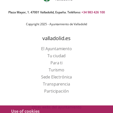
Plaza Mayor, 1. 47001 Valladolid, España. Teléfono:
+34 983 426 100
Copyright 2025 - Ayuntamiento de Valladolid
valladolid.es
El Ayuntamiento
Tu ciudad
Para ti
This
Turismo
link
Link
Sede Electrónica
will
to
Transparencia
open
external
Participación
in
application.
a
Otras webs del ayuntamiento
Use of cookies
pop-