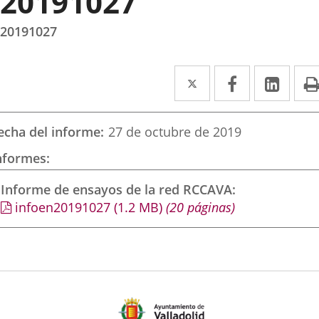
20191027
20191027
Twitter
Enlace
Facebook
Enlace
Link
Enla
a
a
a
una
una
una
echa del informe
27 de octubre de 2019
aplicación
aplicación
aplic
nformes
externa.
externa.
exte
Informe de ensayos de la red RCCAVA
infoen20191027
(1.2
MB
)
(20 páginas)