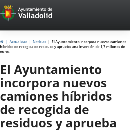
Portal
Jump to content
Web
del
Ayuntamiento
Home
Actualidad
Noticias
El Ayuntamiento incorpora nuevos camiones
híbridos de recogida de residuos y aprueba una inversión de 1,7 millones de
de
euros
Valladolid
El Ayuntamiento
incorpora nuevos
camiones híbridos
de recogida de
residuos y aprueba