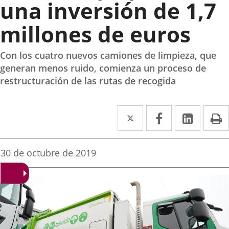
una inversión de 1,7
millones de euros
Con los cuatro nuevos camiones de limpieza, que
generan menos ruido, comienza un proceso de
restructuración de las rutas de recogida
Twitter
Enlace
Facebook
Enlace
Linked
Enlace
P
a
a
a
una
una
una
Fecha
30 de octubre de 2019
de
aplicación
aplicación
aplica
la
noticia
externa.
externa.
extern