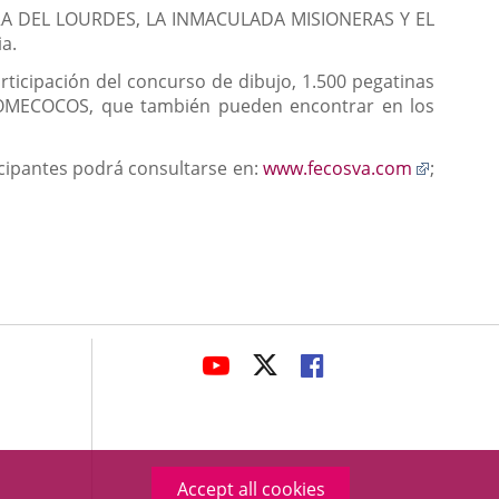
EÑORA DEL LOURDES, LA INMACULADA MISIONERAS Y EL
a.
icipación del concurso de dibujo, 1.500 pegatinas
00 COMECOCOS, que también pueden encontrar en los
Enlace
icipantes podrá consultarse en:
www.fecosva.com
;
a
una
aplicaci
externa.
avaHeaderSocial
LINK
LINK
LINK
TO
TO
TO
EXTERNAL
EXTERNAL
EXTERNAL
APPLICATION.
APPLICATION.
APPLICATION.
Accept all cookies