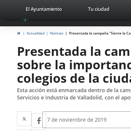
Portal
Jump to content
valladolid.es
El Ayuntamiento
Tu ciudad
avaTop
Web
del
Home
Actualidad
Noticias
Presentada la campaña "Siente la Call
Ayuntamiento
Presentada la camp
de
sobre la importanc
Valladolid
colegios de la ciu
Esta acción está enmarcada dentro de la cam
Servicios e Industria de Valladolid, con el a
Twitter
Enlace
Facebook
Enlace
Fecha
7 de noviembre de 2019
de
a
a
la