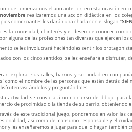
ión que comenzamos el año anterior, en esta ocasión en col
e noviembre
realizaremos una acción didáctica en los colegi
opios comerciantes les darán una charla con el slogan
"SIE
lares la curiosidad, el interés y el deseo de conocer como
or alguna de las profesiones tan diversas que ejercen los 
to se les involucrará haciéndoles sentir los protagonistas 
ados con los cinco sentidos, se les enseñará a disfrutar, des
eran explorar sus calles, barrios y su ciudad en compañí
, así como el nombre de las personas que están detrás del 
isfruten visitándolos y preguntándoles.
ta actividad se convocará un concurso de dibujo para las
mercio de proximidad o la tienda de su barrio, obteniendo e
través de este tradicional juego, pondremos en valor las c
ofesionalidad, así como del consumo responsable y el cuid
r y les enseñaremos a jugar para que lo hagan también co