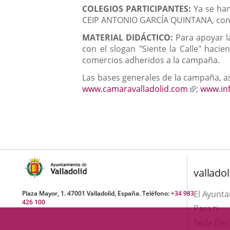
COLEGIOS PARTICIPANTES:
Ya se han
CEIP ANTONIO GARCÍA QUINTANA, con un
MATERIAL DIDÁCTICO:
Para apoyar l
con el slogan "Siente la Calle" haci
comercios adheridos a la campaña.
Las bases generales de la campaña, as
Enlace
www.camaravalladolid.com
;
www.inf
a
una
aplicaci
externa.
valladol
El Ayunt
Plaza Mayor, 1. 47001 Valladolid, España. Teléfono:
+34 983
426 100
Para ti
Sede Elec