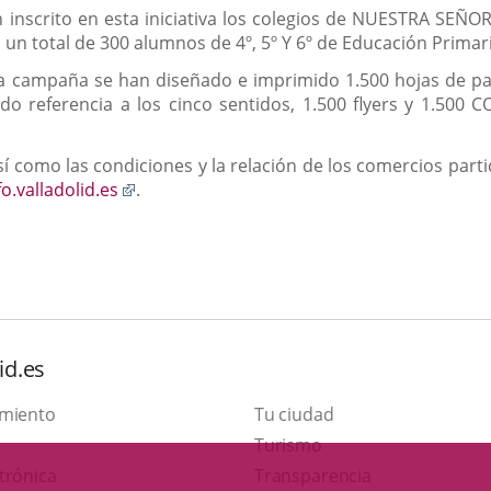
 inscrito en esta iniciativa los colegios de NUESTRA S
 total de 300 alumnos de 4º, 5º Y 6º de Educación Primari
a campaña se han diseñado e imprimido 1.500 hojas de part
endo referencia a los cinco sentidos, 1.500 flyers y 1.5
í como las condiciones y la relación de los comercios part
Enlace
o.valladolid.es
.
a
una
ón
aplicación
externa.
id.es
amiento
Tu ciudad
This
Turismo
Link
link
trónica
Transparencia