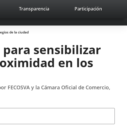
nk
Transparencia
Participación
avaHeaderSocial
Link
Link
Link
Search
to
Search
to
to
to
ernal
external
external
external
lication.
application.
application.
application.
egios de la ciudad
para sensibilizar
roximidad en los
por FECOSVA y la Cámara Oficial de Comercio,