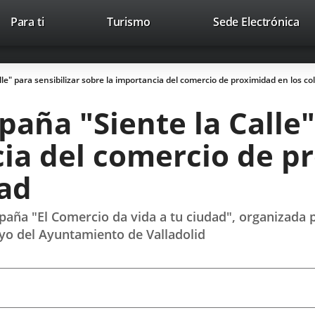
This
Li
Para ti
Turismo
Sede Electrónica
Accesibilidad
Trabaja con nosotros
Contac
link
to
will
ext
open
app
e" para sensibilizar sobre la importancia del comercio de proximidad en los col
in
a
aña "Siente la Calle" 
pop-
up
ia del comercio de p
window.
dad
paña "El Comercio da vida a tu ciudad", organizada 
poyo del Ayuntamiento de Valladolid