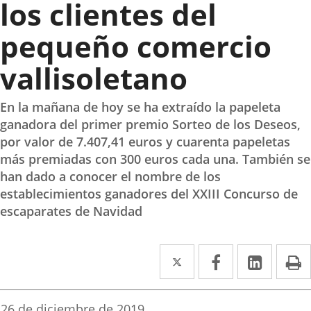
los clientes del
pequeño comercio
vallisoletano
En la mañana de hoy se ha extraído la papeleta
ganadora del primer premio Sorteo de los Deseos,
por valor de 7.407,41 euros y cuarenta papeletas
más premiadas con 300 euros cada una. También se
han dado a conocer el nombre de los
establecimientos ganadores del XXIII Concurso de
escaparates de Navidad
Twitter
Enlace
Facebook
Enlace
Linked
Enlace
P
a
a
a
una
una
una
Fecha
26 de diciembre de 2019