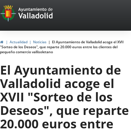
Portal
Jump to content
Web
del
Ayuntamiento
Home
Actualidad
Noticias
El Ayuntamiento de Valladolid acoge el XVII
"Sorteo de los Deseos", que reparte 20.000 euros entre los clientes del
de
pequeño comercio vallisoletano
Valladolid
El Ayuntamiento de
Valladolid acoge el
XVII "Sorteo de los
Deseos", que reparte
20.000 euros entre