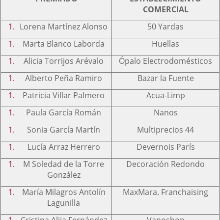
COMERCIAL
Lorena Martínez Alonso
50 Yardas
Marta Blanco Laborda
Huellas
Alicia Torrijos Arévalo
Ópalo Electrodomésticos
Alberto Peña Ramiro
Bazar la Fuente
Patricia Villar Palmero
Acua-Limp
Paula García Román
Nanos
Sonia García Martín
Multiprecios 44
Lucía Arraz Herrero
Devernois París
M Soledad de la Torre
Decoración Redondo
González
María Milagros Antolín
MaxMara. Franchaising
Lagunilla
Cristina Alija Fernández
Vaposhop