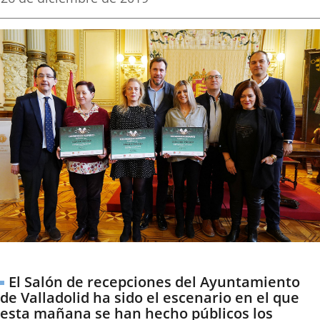
de
aplicación
aplicación
aplica
la
noticia
externa.
externa.
extern
Descripción
El Salón de recepciones del Ayuntamiento
de Valladolid ha sido el escenario en el que
esta mañana se han hecho públicos los