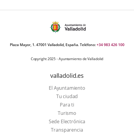
Plaza Mayor, 1. 47001 Valladolid, España. Teléfono:
+34 983 426 100
Copyright 2025 - Ayuntamiento de Valladolid
valladolid.es
El Ayuntamiento
Tu ciudad
Para ti
This
Turismo
link
Link
Sede Electrónica
will
to
Transparencia