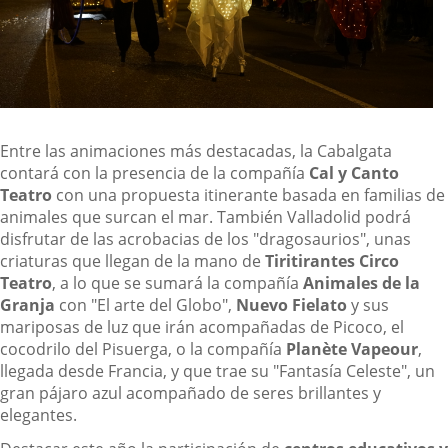
Entre las animaciones más destacadas, la Cabalgata
contará con la presencia de la compañía
Cal y Canto
Teatro
con una propuesta itinerante basada en familias de
animales que surcan el mar. También Valladolid podrá
disfrutar de las acrobacias de los "dragosaurios", unas
criaturas que llegan de la mano de
Tiritirantes Circo
Teatro
, a lo que se sumará la compañía
Animales de la
Granja
con "El arte del Globo",
Nuevo Fielato
y sus
mariposas de luz que irán acompañadas de Picoco, el
cocodrilo del Pisuerga, o la compañía
Planète Vapeour
,
llegada desde Francia, y que trae su "Fantasía Celeste", un
gran pájaro azul acompañado de seres brillantes y
elegantes.