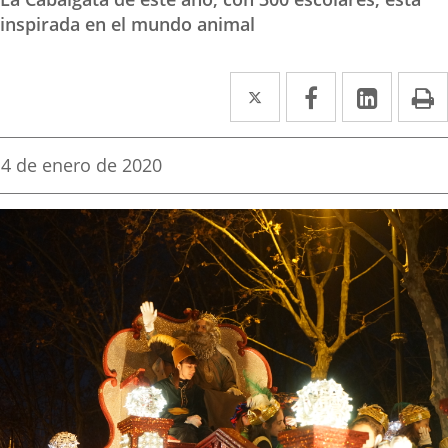
inspirada en el mundo animal
Twitter
Enlace
Facebook
Enlace
Linked
Enlace
P
a
a
a
una
una
una
Fecha
4 de enero de 2020
de
aplicación
aplicación
aplica
la
noticia
externa.
externa.
extern