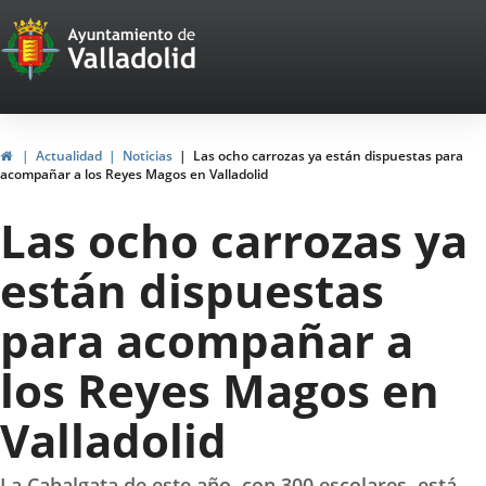
Portal
Jump to content
Web
del
Ayuntamiento
Home
Actualidad
Noticias
Las ocho carrozas ya están dispuestas para
acompañar a los Reyes Magos en Valladolid
de
Las ocho carrozas ya
Valladolid
están dispuestas
para acompañar a
los Reyes Magos en
Valladolid
La Cabalgata de este año, con 300 escolares, está