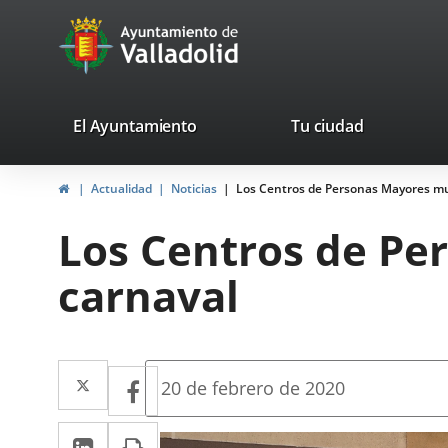
Portal
Saltar al contenido
avaTop
Web
del
Ayuntamiento
valladolid.es
El Ayuntamiento
Tu ciudad
de
Inicio
Actualidad
Noticias
Los Centros de Personas Mayores mun
Valladolid
Los Centros de Pe
carnaval
Twitter
Enlace
Facebook
Enlace
Fecha
20 de febrero de 2020
de
a
a
la
LinkedIn
Enlace
Imprimir
una
noticia