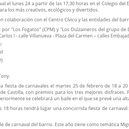
al el lunes 24 a partir de las 17,30 horas en el Colegio del
ra los más creativos, ecológicos y divertidos.
en colaboración con el Centro Cívico y las entidades del ba
por "Los Fogatos" (CPM) y "Los Dulzaineros del grupo de Dan
Carlos I - calle Villanueva - Plaza del Carmen – calles Embaja
s:
ad
D)
Tony.
 fiesta de carnavales el martes 25 de febrero de 18 a 20
de Castilla, con premios para los tres mejores disfraces. 
eriormente se celebrará un baile en el que se prevé una alta
las 18 horas tendrá lugar una concurrida fiesta de carnaval
ile de carnaval del barrio. Este año tiene como temática Mi