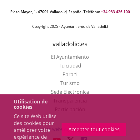
Plaza Mayor, 1. 47001 Valladolid, España. Teléfono:
+34 983 426 100
Copyright 2025 - Ayuntamiento de Valladolid
valladolid.es
El Ayuntamiento
Tu ciudad
Para ti
Este
Turismo
enlace
Enlace
Sede Electrónica
se
a
Transparencia
Utilisation de
cookies
abrirá
una
Participación
Ce site Web utilise
en
aplicación
des cookies pour
una
externa.
Accepter tout cookies
Otras webs del ayuntamiento
améliorer votre
ventana
expérience de
aderSocial