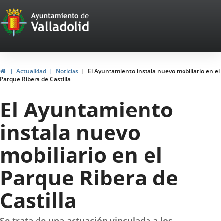
Portal
Saltar al contenido
Web
del
Ayuntamiento
Inicio
Actualidad
Noticias
El Ayuntamiento instala nuevo mobiliario en el
Parque Ribera de Castilla
de
El Ayuntamiento
Valladolid
instala nuevo
mobiliario en el
Parque Ribera de
Castilla
Se trata de una actuación vinculada a los