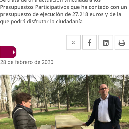
Presupuestos Participativos que ha contado con un
presupuesto de ejecución de 27.218 euros y de la
que podrá disfrutar la ciudadanía
Twitter
Enlace
Facebook
Enlace
Linke
Enlace
I
a
a
a
una
una
una
Fecha
28 de febrero de 2020
de
aplicación
aplicación
aplica
la
noticia
externa.
externa.
extern