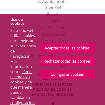
El Ayuntamiento
Tu ciudad
Para ti
Uso de
Este
Turismo
cookies
enlace
Enlace
Sede Electrónica
Este sitio web
se
a
Transparencia
utiliza cookies
abrirá
una
Participación
para mejorar
su experiencia
en
aplicación
Aceptar todas las cookies
de
una
externa.
Otras webs del ayuntamiento
navegación.
ventana
Rechazar todas las cookies
Más
aderSocial
ENLACE
ENLACE
ENLACE
información
nueva.
A
A
A
sobre
cómo
ACCESIBILIDAD
Configurar cookies
UNA
UNA
UNA
usamos las
MAPA WEB
APLICACIÓN
APLICACIÓN
APLICACIÓN
cookies y de
r
CONDICIONES LEGALES
EXTERNA.
EXTERNA.
EXTERNA.
qué manera
POLÍTICA DE COOKIES
puede
PROTECCIÓN DE DATOS
cambiar su
Toggl
configuración
.
Iniciar
navig