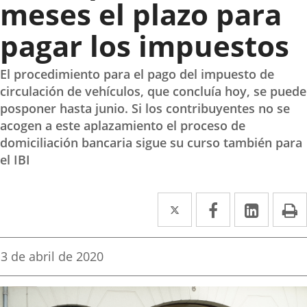
meses el plazo para
pagar los impuestos
El procedimiento para el pago del impuesto de
circulación de vehículos, que concluía hoy, se puede
posponer hasta junio. Si los contribuyentes no se
acogen a este aplazamiento el proceso de
domiciliación bancaria sigue su curso también para
el IBI
Twitter
Enlace
Facebook
Enlace
Linke
Enlace
I
a
a
a
una
una
una
Fecha
3 de abril de 2020
de
aplicación
aplicación
aplica
la
noticia
externa.
externa.
extern