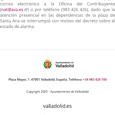
a
correo electrónico a la Oficina del Contribuyente
Enlace
una
(
nat@ava.es
) o por teléfono (983 426 426), dado que la
a
aplic
atención presencial en las dependencias de la plaza de
una
exter
Santa Ana se interrumpió con motivo del decreto sobre el
aplicación
estado de alarma.
externa.
Plaza Mayor, 1. 47001 Valladolid, España. Teléfono:
+34 983 426 100
Copyright 2025 - Ayuntamiento de Valladolid
valladolid.es