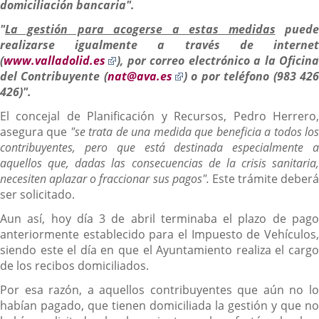
domiciliación bancaria".
"
La gestión para acogerse a estas medidas
pued
realizarse igualmente a través de internet
Enlace
(
www.valladolid.es
), por correo electrónico a la Oficina
a
Enlace
del Contribuyente (
nat@ava.es
) o por teléfono (983 42
una
a
426)".
aplicación
una
El concejal de Planificación y Recursos, Pedro Herrero,
externa.
aplicación
asegura que
"se trata de una medida que beneficia a todos lo
externa.
contribuyentes, pero que está destinada especialmente a
aquellos que, dadas las consecuencias de la crisis sanitaria,
necesiten aplazar o fraccionar sus pagos".
Este trámite deberá
ser solicitado.
Aun así, hoy día 3 de abril terminaba el plazo de pago
anteriormente establecido para el Impuesto de Vehículos,
siendo este el día en que el Ayuntamiento realiza el cargo
de los recibos domiciliados.
Por esa razón, a aquellos contribuyentes que aún no lo
habían pagado, que tienen domiciliada la gestión y que no