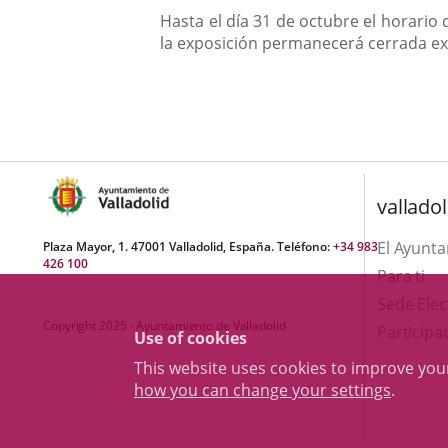
Hasta el día 31 de octubre el horario
la exposición permanecerá cerrada exc
valladol
El Ayunt
Plaza Mayor, 1. 47001 Valladolid, España. Teléfono:
+34 983
426 100
Para ti
Sede Elec
Copyright 2025 - Ayuntamiento de Valladolid
Participa
Use of cookies
This website uses cookies to improve yo
how you can change your settings
.