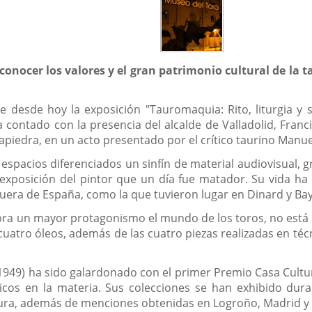
conocer los valores y el gran patrimonio cultural de la
e desde hoy la exposición "Tauromaquia: Rito, liturgia y s
contado con la presencia del alcalde de Valladolid, Francis
iedra, en un acto presentado por el crítico taurino Manuel
spacios diferenciados un sinfín de material audiovisual, gr
a exposición del pintor que un día fue matador. Su vida ha
uera de España, como la que tuvieron lugar en Dinard y Bay
obra un mayor protagonismo el mundo de los toros, no está
uatro óleos, además de las cuatro piezas realizadas en técn
 1949) ha sido galardonado con el primer Premio Casa Cultura
icos en la materia. Sus colecciones se han exhibido dura
tura, además de menciones obtenidas en Logroño, Madrid y