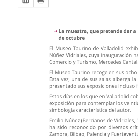
una
a
aplicación
aplicación
una
externa.
externa.
aplicación
Descripción
La muestra, que pretende dar a 
externa.
de octubre
El Museo Taurino de Valladolid exhib
Núñez Vidriales, cuya inauguración ha 
Comercio y Turismo, Mercedes Cantalap
El Museo Taurino recoge en sus ocho e
Esta vez, una de sus salas alberga l
presentado sus exposiciones incluso f
Estos días en los que en Valladolid c
exposición para contemplar los veintic
simbología característica del autor.
Ercilio Núñez (Bercianos de Vidriales,
ha sido reconocido por diversos crít
Zamora, Bilbao, Palencia y Fuerteven