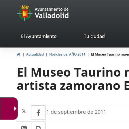
Portal
Jump to content
avaTop
Web
del
Ayuntamiento
valladolid.es
El Ayuntamiento
Tu ciudad
de
Home
Actualidad
Noticias del AÑO 2011
El Museo Taurino muest
Valladolid
El Museo Taurino 
artista zamorano E
Twitter
Enlace
Facebook
Enlace
Fecha
1 de septiembre de 2011
de
a
a
la
Linkedin
Enlace
Print
una
noticia