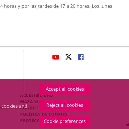
4 horas y por las tardes de 17 a 20 horas. Los lunes
avaHeaderSocial
LINK
LINK
LINK
TO
TO
TO
EXTERNAL
EXTERNAL
EXTERNAL
APPLICATION.
APPLICATION.
APPLICATION.
Accept all cookies
Menú
ACCESIBILIDAD
Legal
MAPA WEB
Reject all cookies
 cookies and
Footer
CONDICIONES LEGALES
POLÍTICA DE COOKIES
PROTECCIÓN DE DATOS
Cookie preferences