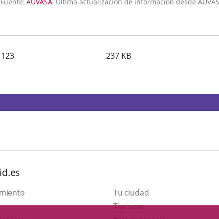
Fuente:
AUVASA
.
Última actualización de información desde AUVAS
cación
rna.
1123
237
KB
id.es
amiento
Tu ciudad
Este
Turismo