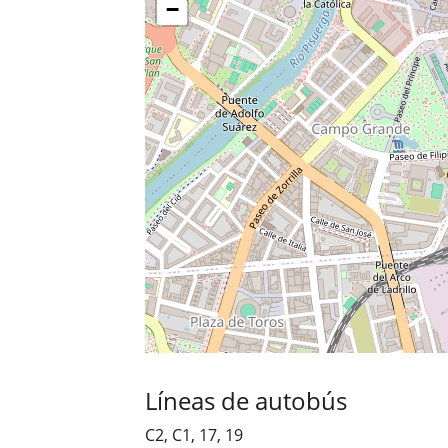
carte
−
Líneas de autobús
C2
,
C1
,
17
,
19