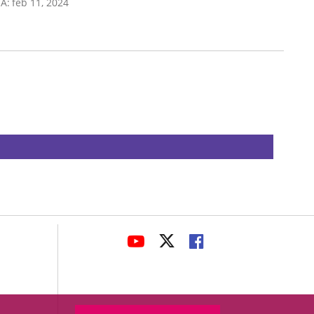
A:
feb 11, 2024
avaHeaderSocial
ENLACE
ENLACE
ENLACE
A
A
A
UNA
UNA
UNA
APLICACIÓN
APLICACIÓN
APLICACIÓN
EXTERNA.
EXTERNA.
EXTERNA.