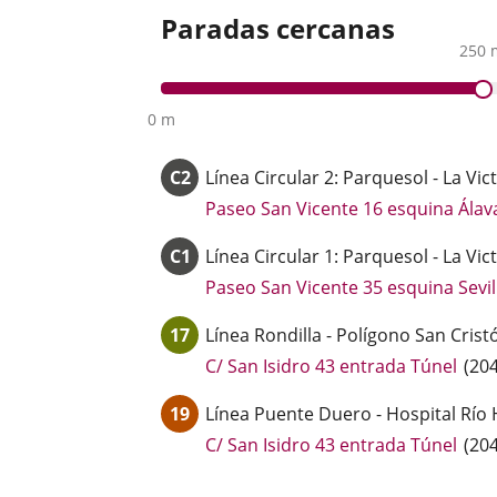
Paradas cercanas
250 
0 m
C2
Línea
Circular 2: Parquesol - La Vic
Paseo San Vicente 16 esquina Álav
C1
Línea
Circular 1: Parquesol - La Vic
Paseo San Vicente 35 esquina Sevil
17
Línea
Rondilla - Polígono San Crist
Enla
C/ San Isidro 43 entrada Túnel
(
20
a
19
Línea
Puente Duero - Hospital Río 
una
apli
Enla
C/ San Isidro 43 entrada Túnel
(
20
exte
a
una