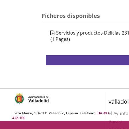
apli
exte
Ficheros disponibles
Servicios y productos Delicias 23
(1 Pages)
valladol
El Ayunt
Plaza Mayor, 1. 47001 Valladolid, España. Teléfono:
+34 983
426 100
Para ti