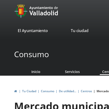
Portal
Saltar al contenido
avaTop
Web
del
Ayuntamiento
valladolid.es
El Ayuntamiento
Tu ciudad
de
Valladolid
Consumo
Inicio
Servicios
Cen
Inicio
Tu Ciudad
Consumo
De utilidad...
Centros
Mercado 
Mercado municipal 