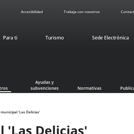
Accesibilidad
Trabaja con nosotros
Contac
Este
En
Para ti
Turismo
Sede Electrónica
enlace
a
se
u
abrirá
ap
en
ex
una
ventana
Ayudas y
nueva.
tros
subvenciones
Normativas
Public
municipal 'Las Delicias'
'Las Delicias'