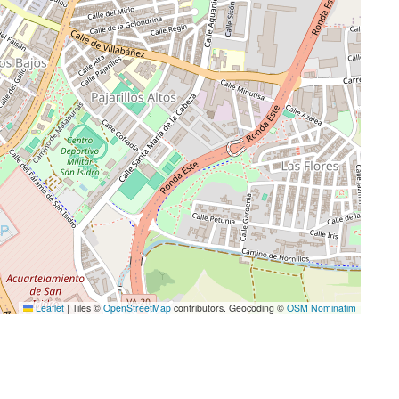
Leaflet
|
Tiles ©
OpenStreetMap
contributors. Geocoding ©
OSM Nominatim