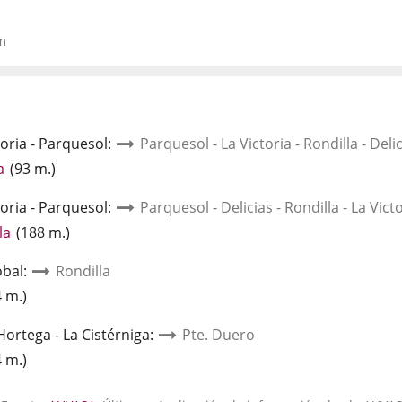
m
toria - Parquesol
:
Parquesol - La Victoria - Rondilla - Deli
Enlace
a
(
93
m.
)
a
toria - Parquesol
una
:
Parquesol - Delicias - Rondilla - La Vict
aplicación
Enlace
la
(
188
m.
)
externa.
a
óbal
una
:
Rondilla
aplicación
ce
4
m.
)
externa.
Hortega - La Cistérniga
:
Pte. Duero
cación
ce
4
m.
)
rna.