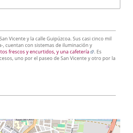
an Vicente y la calle Guipúzcoa. Sus casi cinco mil
a-, cuentan con sistemas de iluminación y
Enlace
os frescos y encurtidos, y una cafetería
. Es
a
cesos, uno por el paseo de San Vicente y otro por la
una
aplicación
externa.