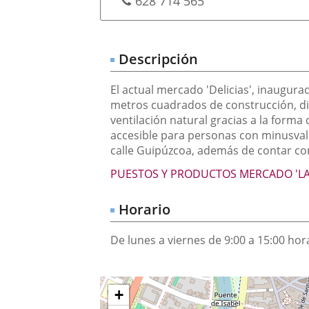
postale
Téléphones
628 714 565
Descripción
El actual mercado 'Delicias', inaugura
metros cuadrados de construcción, dis
ventilación natural gracias a la form
accesible para personas con minusvalí
calle Guipúzcoa, además de contar co
PUESTOS Y PRODUCTOS MERCADO 'LAS
Horario
De lunes a viernes de 9:00 a 15:00 hor
¿Dónde
Sauter
+
la
estamos?