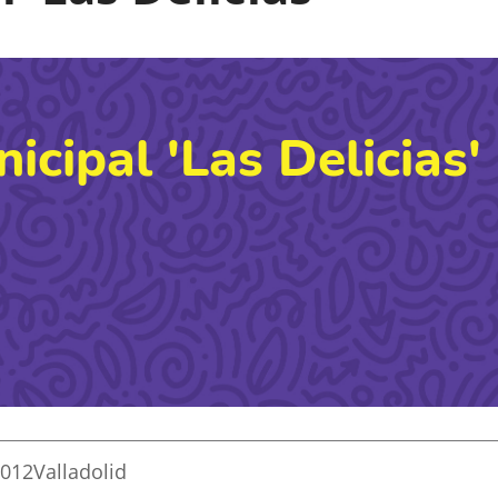
cipal 'Las Delicias'
7012
Valladolid