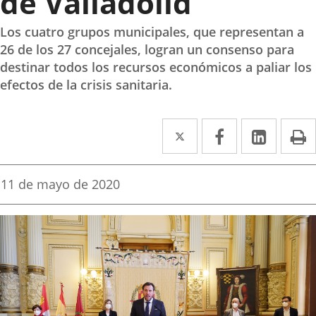
de Valladolid
Los cuatro grupos municipales, que representan a
26 de los 27 concejales, logran un consenso para
destinar todos los recursos económicos a paliar los
efectos de la crisis sanitaria.
Twitter
Enlace
Facebook
Enlace
Linked
Enlace
P
a
a
a
una
una
una
Fecha
11 de mayo de 2020
de
aplicación
aplicación
aplica
la
noticia
externa.
externa.
extern