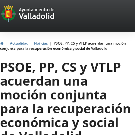
Portal
Jump to content
Web
del
Ayuntamiento
Home
Actualidad
Noticias
PSOE, PP, CS y VTLP acuerdan una moción
conjunta para la recuperación económica y social de Valladolid
de
PSOE, PP, CS y VTLP
Valladolid
acuerdan una
moción conjunta
para la recuperación
económica y social