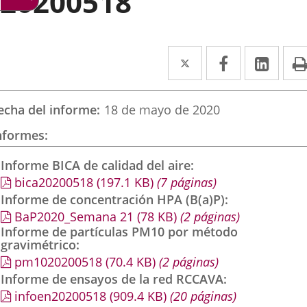
20200518
Twitter
Enlace
Facebook
Enlace
Link
Enla
a
a
a
una
una
una
echa del informe
18 de mayo de 2020
aplicación
aplicación
aplic
nformes
externa.
externa.
exte
Informe BICA de calidad del aire
bica20200518
(197.1
KB
)
(7 páginas)
Informe de concentración HPA (B(a)P)
BaP2020_Semana 21
(78
KB
)
(2 páginas)
Informe de partículas PM10 por método
gravimétrico
pm1020200518
(70.4
KB
)
(2 páginas)
Informe de ensayos de la red RCCAVA
infoen20200518
(909.4
KB
)
(20 páginas)