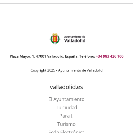
Plaza Mayor, 1. 47001 Valladolid, España. Teléfono:
+34 983 426 100
Copyright 2025 - Ayuntamiento de Valladolid
valladolid.es
El Ayuntamiento
Tu ciudad
Para ti
This
Turismo
link
Link
Sede Electrónica