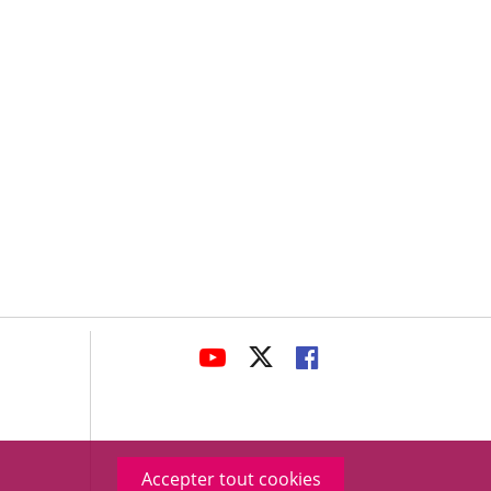
avaHeaderSocial
ENLACE
ENLACE
ENLACE
A
A
A
UNA
UNA
UNA
APLICACIÓN
APLICACIÓN
APLICACIÓN
EXTERNA.
EXTERNA.
EXTERNA.
Accepter tout cookies