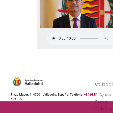
valladol
El Ayunt
Plaza Mayor, 1. 47001 Valladolid, España. Teléfono:
+34 983
426 100
Para ti
Sede Elec