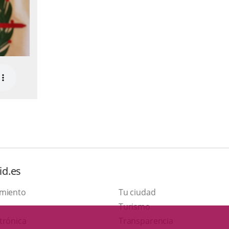
id.es
amiento
Tu ciudad
Este
Turismo
Enlace
enlace
trónica
Transparencia