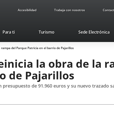
Accesibilidad
Trabaja con nosotros
Contac
Este
En
Para ti
Turismo
Sede Electrónica
enlace
a
se
u
 rampa del Parque Patricia en el barrio de Pajarillos
abrirá
ap
en
ex
inicia la obra de la 
una
ventana
o de Pajarillos
nueva.
n presupuesto de 91.960 euros y su nuevo trazado sa