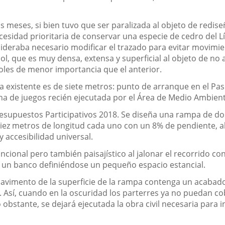
 meses, si bien tuvo que ser paralizada al objeto de redise
cesidad prioritaria de conservar una especie de cedro del L
nsideraba necesario modificar el trazado para evitar movimi
ol, que es muy densa, extensa y superficial al objeto de no af
oles de menor importancia que el anterior.
 existente es de siete metros: punto de arranque en el Paseo 
na de juegos recién ejecutada por el Área de Medio Ambient
esupuestos Participativos 2018. Se diseña una rampa de dos
z metros de longitud cada uno con un 8% de pendiente, abs
y accesibilidad universal.
ncional pero también paisajístico al jalonar el recorrido co
la un banco definiéndose un pequeño espacio estancial.
avimento de la superficie de la rampa contenga un acabado 
a. Así, cuando en la oscuridad los parterres ya no puedan c
bstante, se dejará ejecutada la obra civil necesaria para in