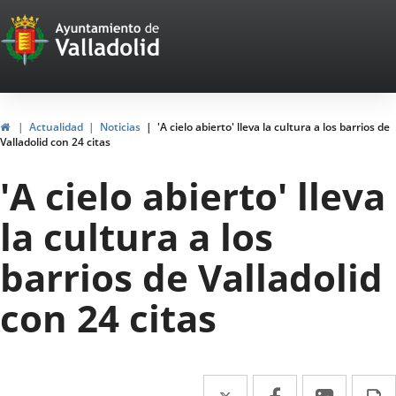
Portal
Jump to content
Web
del
Ayuntamiento
Home
Actualidad
Noticias
'A cielo abierto' lleva la cultura a los barrios de
Valladolid con 24 citas
de
'A cielo abierto' lleva
Valladolid
la cultura a los
barrios de Valladolid
con 24 citas
Twitter
Enlace
Facebook
Enlace
Linked
Enlace
P