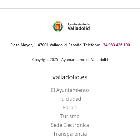
Plaza Mayor, 1. 47001 Valladolid, España. Teléfono:
+34 983 426 100
Copyright 2025 - Ayuntamiento de Valladolid
valladolid.es
El Ayuntamiento
Tu ciudad
Para ti
This
Turismo
link
Link
Sede Electrónica
will
to
Transparencia