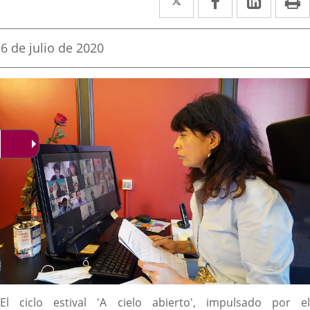
a
a
a
una
una
una
Fecha
6 de julio de 2020
de
aplicación
aplicación
aplica
la
noticia
externa.
externa.
extern
Descripción
El ciclo estival 'A cielo abierto', impulsado por el