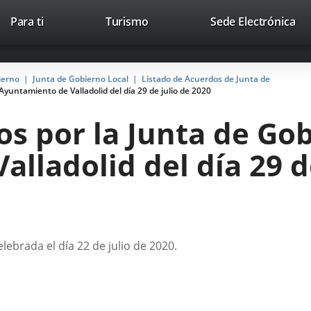
This
Li
Para ti
Turismo
Sede Electrónica
Accesibilidad
Trabaja con nosotros
Contac
link
to
will
ext
open
app
ierno
Junta de Gobierno Local
Listado de Acuerdos de Junta de
in
yuntamiento de Valladolid del día 29 de julio de 2020
a
pop-
s por la Junta de Gob
up
window.
lladolid del día 29 d
lebrada el día 22 de julio de 2020.