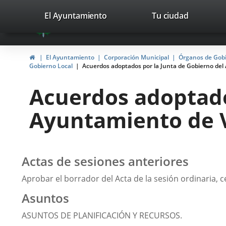
Portal
Jump to content
valladolid.es
El Ayuntamiento
Tu ciudad
avaTop
Web
del
Home
El Ayuntamiento
Corporación Municipal
Órganos de Gob
Ayuntamiento
Gobierno Local
Acuerdos adoptados por la Junta de Gobierno del A
de
Acuerdos adoptado
Valladolid
Ayuntamiento de Va
Actas de sesiones anteriores
Aprobar el borrador del Acta de la sesión ordinaria, ce
Asuntos
ASUNTOS DE PLANIFICACIÓN Y RECURSOS.