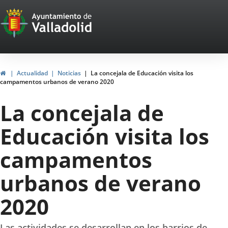
Portal
Jump to content
Web
del
Ayuntamiento
Home
Actualidad
Noticias
La concejala de Educación visita los
campamentos urbanos de verano 2020
de
La concejala de
Valladolid
Educación visita los
campamentos
urbanos de verano
2020
Las actividades se desarrollan en los barrios de