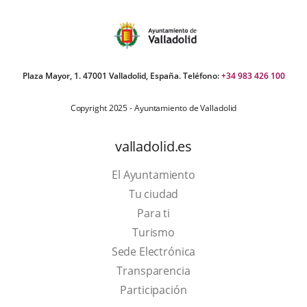
Plaza Mayor, 1. 47001 Valladolid, España. Teléfono:
+34 983 426 100
Copyright 2025 - Ayuntamiento de Valladolid
valladolid.es
El Ayuntamiento
Tu ciudad
Para ti
This
Turismo
link
Link
Sede Electrónica
will
to
Transparencia
open
external
Participación