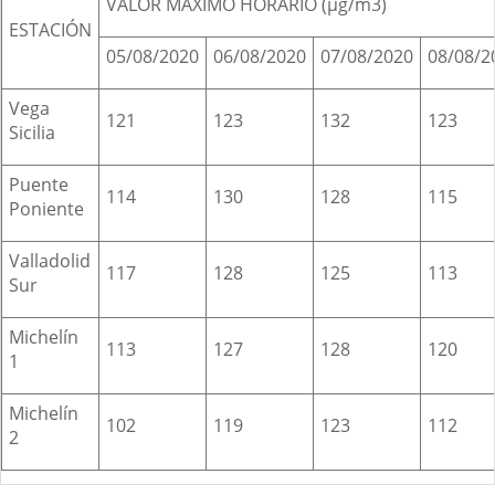
VALOR
MÁXIMO HORARIO (µg/m3)
ESTACI
ÓN
05/08/2020
06/08/2020
07/08/2020
08/08/2
Vega
121
123
132
123
Sicilia
Puente
114
130
128
115
Poniente
Valladolid
117
128
125
113
Sur
Michel
ín
113
127
128
120
1
Michel
ín
102
119
123
112
2