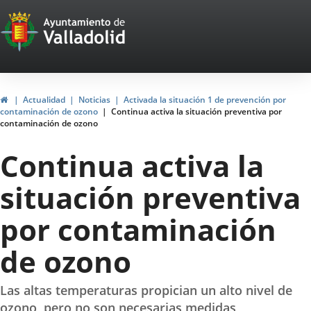
Portal
Jump to content
Web
del
Ayuntamiento
Home
Actualidad
Noticias
Activada la situación 1 de prevención por
contaminación de ozono
Continua activa la situación preventiva por
de
contaminación de ozono
Valladolid
Continua activa la
situación preventiva
por contaminación
de ozono
Las altas temperaturas propician un alto nivel de
ozono, pero no son necesarias medidas