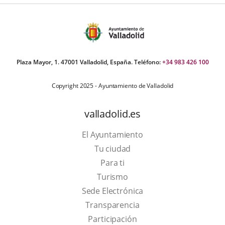
Plaza Mayor, 1. 47001 Valladolid, España. Teléfono:
+34 983 426 100
Copyright 2025 - Ayuntamiento de Valladolid
valladolid.es
El Ayuntamiento
Tu ciudad
Para ti
This
Turismo
link
Link
Sede Electrónica
will
to
Transparencia
open
external
Participación