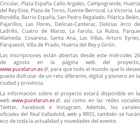
Circular, Plaza España Caño Argales, Campogrande, Huerta
del Rey Este, Plaza de Toros, Fuente Berrocal, La Victoria, La
Rondilla, Barrio España, San Pedro Regalado, Pilarica Belén,
Pajarillos, Las Flores, Delicias-Canterac, Delicias Arco de
Ladrillo, Cuatro de Marzo, La Farola, La Rubia, Parque
Alameda, Covaresa, Santa Ana, Las Villas, Arturo Eyries,
Parquesol, Villa de Prado, Huerta del Rey y Girón.
Las inscripciones están abiertas desde este miércoles 26
de agosto en la página web del proyecto,
Enlace
www.pucelarun.es
, para que todo el mundo que lo desee
a
pueda disfrutar de un reto diferente, digital y pionero en la
una
ciudad y provincia.
aplicación
La información sobre el proyecto estará disponible en la
externa.
Enlace
web
www.pucelarun.es
, así como en las redes sociale
a
Twitter, Facebook e Instagram. Además, los canales
una
oficiales del Real Valladolid, web y RRSS, también se harán
aplicación
eco de toda la actualidad y novedades del evento.
externa.