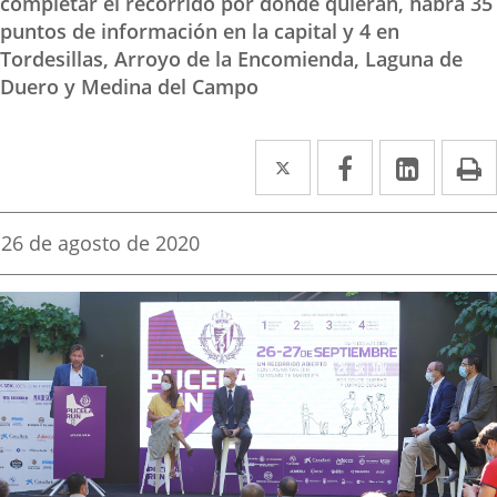
completar el recorrido por donde quieran, habrá 35
puntos de información en la capital y 4 en
Tordesillas, Arroyo de la Encomienda, Laguna de
Duero y Medina del Campo
Twitter
Enlace
Facebook
Enlace
Linked
Enlace
P
a
a
a
una
una
una
Fecha
26 de agosto de 2020
de
aplicación
aplicación
aplica
la
noticia
externa.
externa.
extern