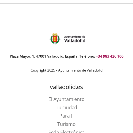
Plaza Mayor, 1. 47001 Valladolid, España. Teléfono:
+34 983 426 100
Copyright 2025 - Ayuntamiento de Valladolid
valladolid.es
El Ayuntamiento
Tu ciudad
Para ti
Este
Turismo
enlace
Enlace
Sede Electrónica