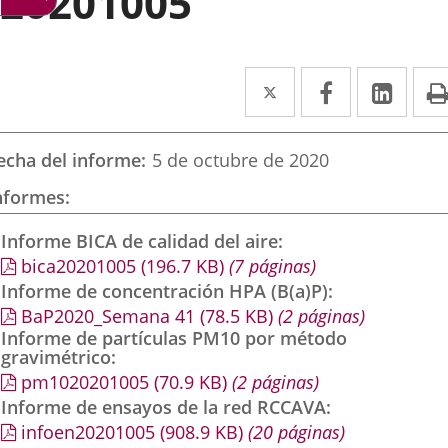
20201005
Twitter
Enlace
Facebook
Enlace
Link
Enla
a
a
a
una
una
una
echa del informe
5 de octubre de 2020
aplicación
aplicación
aplic
nformes
externa.
externa.
exte
Informe BICA de calidad del aire
bica20201005
(196.7
KB
)
(7 páginas)
Informe de concentración HPA (B(a)P)
BaP2020_Semana 41
(78.5
KB
)
(2 páginas)
Informe de partículas PM10 por método
gravimétrico
pm1020201005
(70.9
KB
)
(2 páginas)
Informe de ensayos de la red RCCAVA
infoen20201005
(908.9
KB
)
(20 páginas)