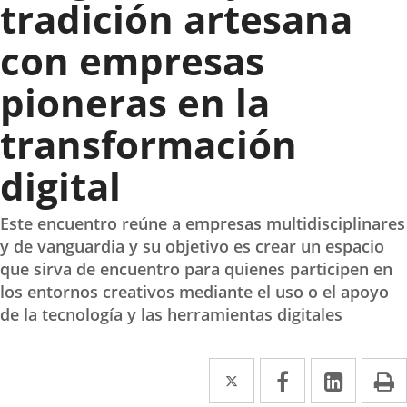
tradición artesana
con empresas
pioneras en la
transformación
digital
Este encuentro reúne a empresas multidisciplinares
y de vanguardia y su objetivo es crear un espacio
que sirva de encuentro para quienes participen en
los entornos creativos mediante el uso o el apoyo
de la tecnología y las herramientas digitales
Twitter
Enlace
Facebook
Enlace
Linke
Enlace
I
a
a
a