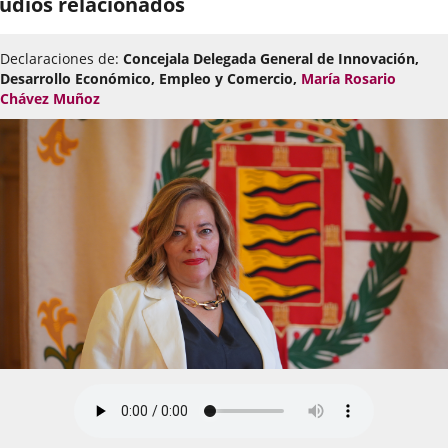
udios relacionados
Declaraciones de:
Concejala Delegada General de Innovación,
Desarrollo Económico, Empleo y Comercio,
María Rosario
Chávez Muñoz