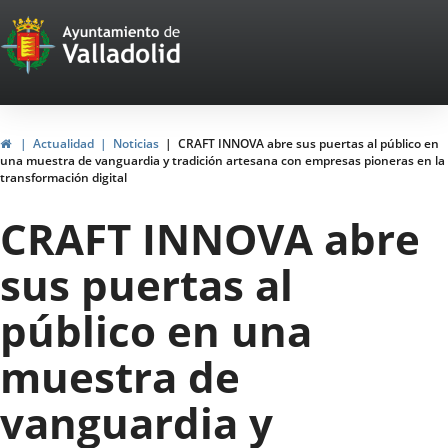
Portal
Saltar al contenido
Web
del
Ayuntamiento
Inicio
Actualidad
Noticias
CRAFT INNOVA abre sus puertas al público en
una muestra de vanguardia y tradición artesana con empresas pioneras en la
de
transformación digital
Valladolid
CRAFT INNOVA abre
sus puertas al
público en una
muestra de
vanguardia y