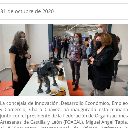
una
una
una
Fecha
31 de octubre de 2020
de
aplicación
aplicación
aplica
la
noticia
externa.
externa.
extern
Descripción
La concejala de Innovación, Desarrollo Económico, Empleo
y Comercio, Charo Chávez, ha inaugurado esta mañana
junto con el presidente de la Federación de Organizaciones
Artesanas de Castilla y León (FOACAL), Miguel Ángel Tapia,