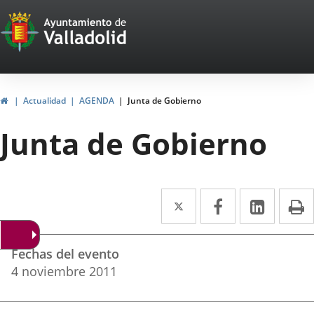
Portal
Jump to content
Web
del
Ayuntamiento
Home
Actualidad
AGENDA
Junta de Gobierno
de
Junta de Gobierno
Valladolid
Twitter
Enlace
Facebook
Enlace
Linked
Enlace
P
a
a
a
Datos
una
una
una
Fechas del evento
del
aplicación
aplicación
aplica
4
noviembre
2011
evento
externa.
externa.
extern