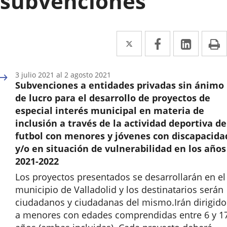
subvenciones
Twitter
Enlace
Facebook
Enlace
Linke
Enlace
I
a
a
a
una
una
una
3
julio
2021
al
2
agosto
2021
Subvenciones a entidades privadas sin ánimo
aplicación
aplicación
aplica
de lucro para el desarrollo de proyectos de
externa.
externa.
extern
especial interés municipal en materia de
inclusión a través de la actividad deportiva de
futbol con menores y jóvenes con discapacida
y/o en situación de vulnerabilidad en los años
2021-2022
Los proyectos presentados se desarrollarán en el
municipio de Valladolid y los destinatarios serán
ciudadanos y ciudadanas del mismo.Irán dirigido
a menores con edades comprendidas entre 6 y 1