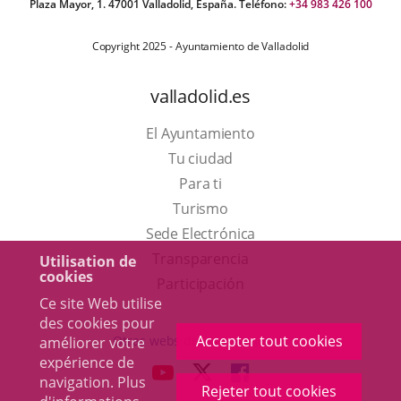
Plaza Mayor, 1. 47001 Valladolid, España. Teléfono:
+34 983 426 100
Copyright 2025 - Ayuntamiento de Valladolid
valladolid.es
El Ayuntamiento
Tu ciudad
Para ti
Este
Turismo
enlace
Enlace
Sede Electrónica
se
a
Transparencia
Utilisation de
cookies
abrirá
una
Participación
Ce site Web utilise
en
aplicación
des cookies pour
una
externa.
Accepter tout cookies
Otras webs del ayuntamiento
améliorer votre
ventana
expérience de
aderSocial
ENLACE
ENLACE
ENLACE
navigation. Plus
nueva.
Rejeter tout cookies
A
A
A