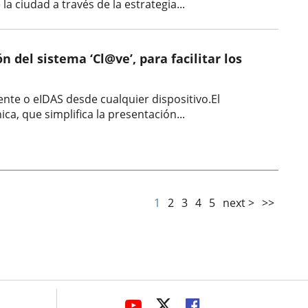
 ciudad a través de la estrategia...
 del sistema ‘Cl@ve’, para facilitar los
ente o eIDAS desde cualquier dispositivo.El
a, que simplifica la presentación...
1
2
3
4
5
next >
>>
avaHeaderSocial
LINK
LINK
LINK