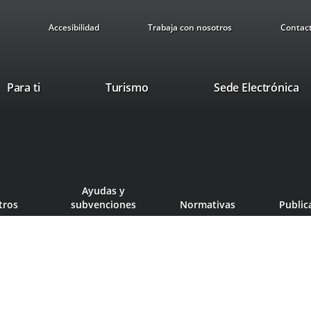
Accesibilidad
Trabaja con nosotros
Contac
This
Li
Para ti
Turismo
Sede Electrónica
link
to
will
ex
open
ap
in
a
pop-
Ayudas y
up
tros
subvenciones
Normativas
Public
window.