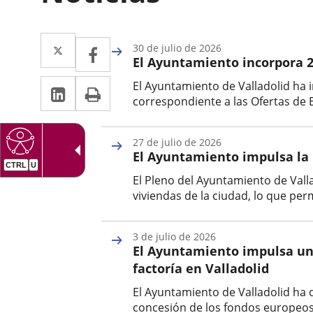
Twitter
Enlace
Facebook
Enlace
30 de julio de 2026
El Ayuntamiento incorpora 28
a
a
Linkedin
Enlace
Print
El Ayuntamiento de Valladolid ha 
una
una
correspondiente a las Ofertas de 
a
aplicación
aplicación
Fecha
una
de
externa.
externa.
27 de julio de 2026
la
aplicación
El Ayuntamiento impulsa la r
noticia
externa.
El Pleno del Ayuntamiento de Valla
viviendas de la ciudad, lo que perm
Fecha
de
3 de julio de 2026
la
El Ayuntamiento impulsa un 
noticia
factoría en Valladolid
El Ayuntamiento de Valladolid ha d
concesión de los fondos europeos d