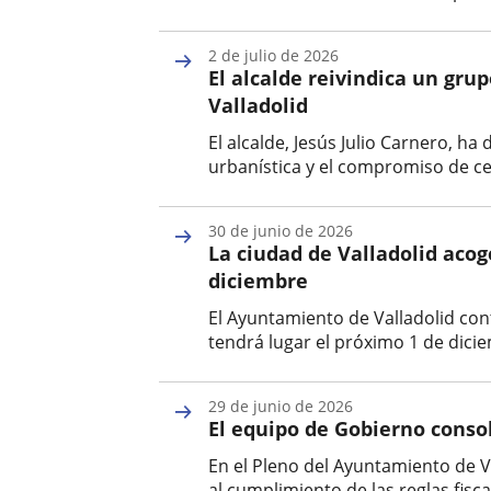
Fecha
de
2 de julio de 2026
la
El alcalde reivindica un gru
noticia
Valladolid
El alcalde, Jesús Julio Carnero, h
urbanística y el compromiso de ced
Fecha
de
30 de junio de 2026
la
La ciudad de Valladolid acog
noticia
diciembre
El Ayuntamiento de Valladolid con
tendrá lugar el próximo 1 de dicie
Fecha
de
29 de junio de 2026
la
El equipo de Gobierno consol
noticia
En el Pleno del Ayuntamiento de V
al cumplimiento de las reglas fisca