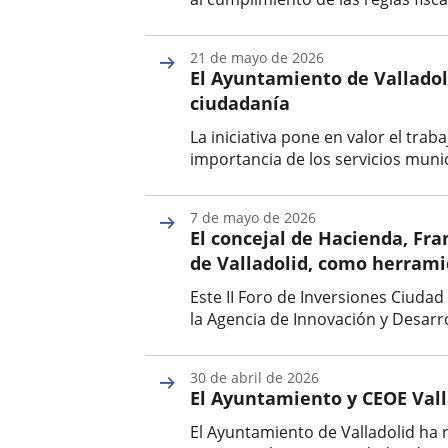
Fecha
de
21 de mayo de 2026
la
El Ayuntamiento de Valladoli
noticia
ciudadanía
La iniciativa pone en valor el tra
importancia de los servicios munic
Fecha
de
7 de mayo de 2026
la
El concejal de Hacienda, Fra
noticia
de Valladolid, como herramie
Este II Foro de Inversiones Ciuda
la Agencia de Innovación y Desarr
Fecha
de
30 de abril de 2026
la
El Ayuntamiento y CEOE Val
noticia
El Ayuntamiento de Valladolid ha 