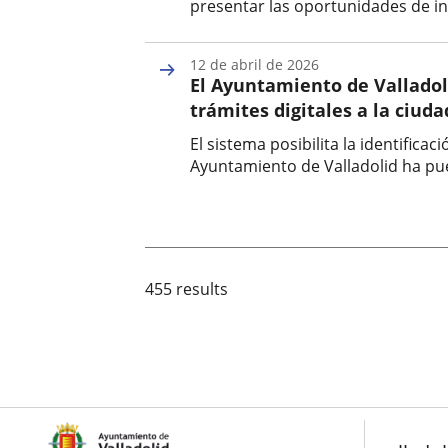
presentar las oportunidades de inv
Fecha
de
12 de abril de 2026
la
El Ayuntamiento de Valladoli
noticia
trámites digitales a la ciud
El sistema posibilita la identific
Ayuntamiento de Valladolid ha pues
Fecha
de
la
noticia
455 results