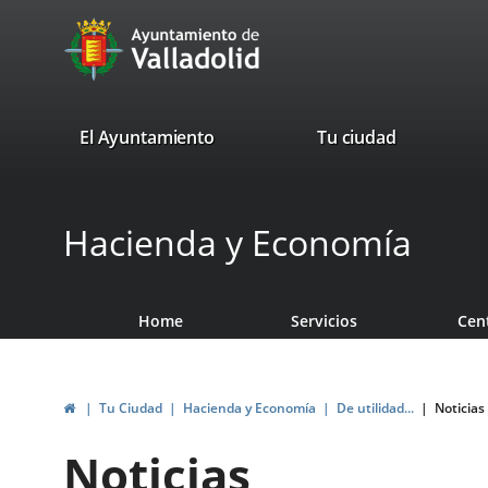
Portal
Jump to content
avaTop
Web
del
Ayuntamiento
valladolid.es
El Ayuntamiento
Tu ciudad
de
Valladolid
Hacienda y Economía
Home
Servicios
Cen
Home
Tu Ciudad
Hacienda y Economía
De utilidad...
Noticias
Noticias