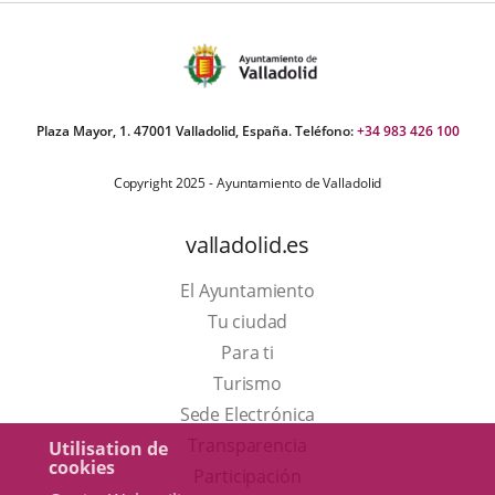
Plaza Mayor, 1. 47001 Valladolid, España. Teléfono:
+34 983 426 100
Copyright 2025 - Ayuntamiento de Valladolid
valladolid.es
El Ayuntamiento
Tu ciudad
Para ti
Este
Turismo
enlace
Enlace
Sede Electrónica
se
a
Transparencia
Utilisation de
cookies
abrirá
una
Participación