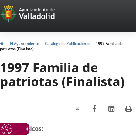
Portal
Saltar al contenido
Web
del
Ayuntamiento
Inicio
El Ayuntamiento
Catálogo de Publicaciones
1997 Familia de
patriotas (Finalista)
de
1997 Familia de
Valladolid
patriotas (Finalista)
Twitter
Enlace
Facebook
Enlace
Linke
Enlace
I
a
a
a
una
una
una
Datos básicos