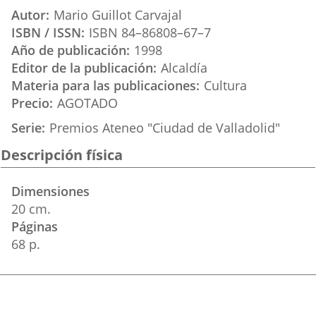
aplicación
aplicación
aplica
Autor
Mario Guillot Carvajal
externa.
externa.
extern
ISBN / ISSN
ISBN 84–86808–67–7
Año de publicación
1998
Editor de la publicación
Alcaldía
Materia para las publicaciones
Cultura
Precio
AGOTADO
Serie
Premios Ateneo "Ciudad de Valladolid"
Descripción física
Dimensiones
20 cm.
Páginas
68 p.