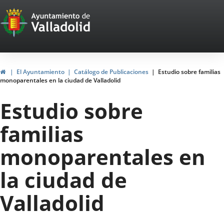
Portal
Jump to content
Web
del
Ayuntamiento
Home
El Ayuntamiento
Catálogo de Publicaciones
Estudio sobre familias
monoparentales en la ciudad de Valladolid
de
Estudio sobre
Valladolid
familias
monoparentales en
la ciudad de
Valladolid