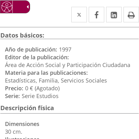
Twitter
Enlace
Facebook
Enlace
Linked
Enlace
P
a
a
a
una
una
una
Datos básicos
aplicación
aplicación
aplica
Año de publicación
1997
externa.
externa.
extern
Editor de la publicación
Área de Acción Social y Participación Ciudadana
Materia para las publicaciones
Estadísticas
Familia
Servicios Sociales
Precio
0 € (Agotado)
Serie
Serie Estudios
Descripción física
Dimensiones
30 cm.