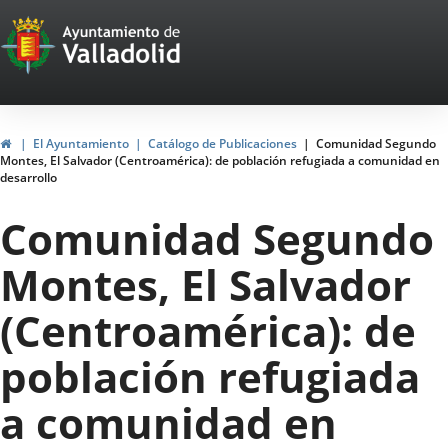
Portal
Saltar al contenido
Web
del
Ayuntamiento
Inicio
El Ayuntamiento
Catálogo de Publicaciones
Comunidad Segundo
Montes, El Salvador (Centroamérica): de población refugiada a comunidad en
de
desarrollo
Valladolid
Comunidad Segundo
Montes, El Salvador
(Centroamérica): de
población refugiada
a comunidad en