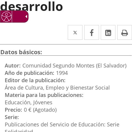
desarrollo
Twitter
Enlace
Facebook
Enlace
Linke
Enlace
I
a
a
a
una
una
una
Datos básicos
aplicación
aplicación
aplica
Autor
Comunidad Segundo Montes (El Salvador)
externa.
externa.
extern
Año de publicación
1994
Editor de la publicación
Área de Cultura, Empleo y Bienestar Social
Materia para las publicaciones
Educación
Jóvenes
Precio
0 € (Agotado)
Serie
Publicaciones del Servicio de Educación: Serie
Solidaridad