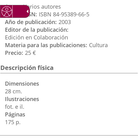
aplicación
aplicación
aplicación
Autor
Varios autores
externa.
externa.
externa.
ISBN / ISSN
ISBN 84-95389-66-5
Año de publicación
2003
Editor de la publicación
Edición en Colaboración
Materia para las publicaciones
Cultura
Precio
25 €
Descripción física
Dimensiones
28 cm.
Ilustraciones
fot. e il.
Páginas
175 p.