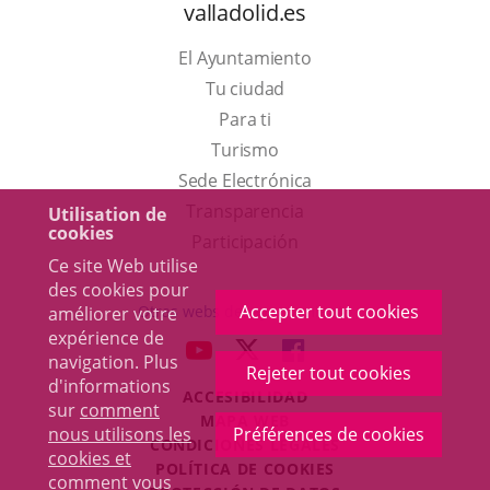
valladolid.es
El Ayuntamiento
Tu ciudad
Para ti
Este
Turismo
enlace
Enlace
Sede Electrónica
se
a
Transparencia
Utilisation de
cookies
abrirá
una
Participación
Ce site Web utilise
en
aplicación
des cookies pour
una
externa.
Accepter tout cookies
Otras webs del ayuntamiento
améliorer votre
ventana
expérience de
aderSocial
ENLACE
ENLACE
ENLACE
navigation. Plus
nueva.
Rejeter tout cookies
A
A
A
d'informations
ACCESIBILIDAD
UNA
UNA
UNA
sur
comment
MAPA WEB
APLICACIÓN
APLICACIÓN
APLICACIÓN
nous utilisons les
Préférences de cookies
r
CONDICIONES LEGALES
EXTERNA.
EXTERNA.
EXTERNA.
cookies et
POLÍTICA DE COOKIES
comment vous