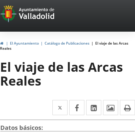
Portal
Saltar al contenido
Web
del
Ayuntamiento
Inicio
El Ayuntamiento
Catálogo de Publicaciones
El viaje de las Arcas
Reales
de
El viaje de las Arcas
Valladolid
Reales
Twitter
Enlace
Facebook
Enlace
LinkedIn
Enlace
Imáge
I
a
a
a
una
una
una
Datos básicos