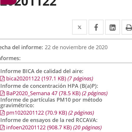
20201122
Twitter
Enlace
Facebook
Enlace
Link
Enla
a
a
a
una
una
una
echa del informe
22 de noviembre de 2020
aplicación
aplicación
aplic
nformes
externa.
externa.
exte
Informe BICA de calidad del aire
bica20201122
(197.1
KB
)
(7 páginas)
Informe de concentración HPA (B(a)P)
BaP2020_Semana 47
(78.5
KB
)
(2 páginas)
Informe de partículas PM10 por método
gravimétrico
pm1020201122
(70.9
KB
)
(2 páginas)
Informe de ensayos de la red RCCAVA
infoen20201122
(908.7
KB
)
(20 páginas)