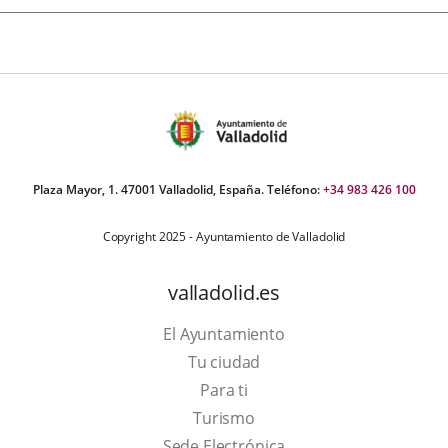
Plaza Mayor, 1. 47001 Valladolid, España. Teléfono:
+34 983 426 100
Copyright 2025 - Ayuntamiento de Valladolid
valladolid.es
El Ayuntamiento
Tu ciudad
Para ti
This
Turismo
link
Link
Sede Electrónica